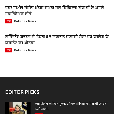
एयर मार्शल संदीप थरेजा सशस्त्र बल चिकित्सा सेवाओं के अगले
महानिदेशक होंगे
Rakshak News
सेना
लेफ्टिनेंट जनरल जे. देबनाथ ने लखनऊ एएमसी सेंटर एवं कॉलेज के
कमांडेंट का ओहदा...
Rakshak News
सेना
EDITOR PICKS
क्या पुलिस कमिश्नर भुल्लर सोशल मीडिया से सियासी फायदा
उठाने वाली...