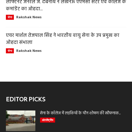
लेफ्टिनेंट जनरल जे. देबनाथ ने लखनऊ एएमसी सेंटर एवं कॉलेज के
कमांडेंट का ओहदा...
Rakshak News
सेना
एयर मार्शल तेजपाल सिंह ने भारतीय वायु सेना के उप प्रमुख का
ओहदा संभाला
Rakshak News
सेना
EDITOR PICKS
सेना के कॉलेज में लड़कियों के यौन शोषण की खौफनाक...
अंतर्राष्ट्रीय