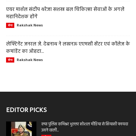
एयर मार्शल संदीप थरेजा सशस्त्र बल चिकित्सा सेवाओं के अगले
महानिदेशक होंगे
Rakshak News
सेना
लेफ्टिनेंट जनरल जे. देबनाथ ने लखनऊ एएमसी सेंटर एवं कॉलेज के
कमांडेंट का ओहदा...
Rakshak News
सेना
EDITOR PICKS
क्या पुलिस कमिश्नर भुल्लर सोशल मीडिया से सियासी फायदा
उठाने वाली...