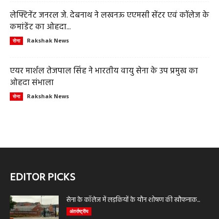
लेफ्टिनेंट जनरल जे. देबनाथ ने लखनऊ एएमसी सेंटर एवं कॉलेज के
कमांडेंट का ओहदा...
Rakshak News
सेना
एयर मार्शल तेजपाल सिंह ने भारतीय वायु सेना के उप प्रमुख का
ओहदा संभाला
Rakshak News
सेना
EDITOR PICKS
सेना के कॉलेज में लड़कियों के यौन शोषण की खौफनाक...
अंतर्राष्ट्रीय