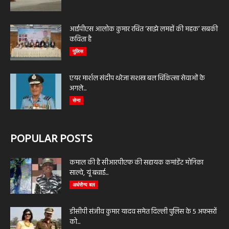
आईपीएस आलोक कुमार रचित ‘साझे लमहों की महक’ सबकी
कविता है
पुलिस
एयर मार्शल संदीप थरेजा सशस्त्र बल चिकित्सा सेवाओं के
अगले...
सेना
POPULAR POSTS
कमाल की है सीआरपीएफ की सहायक कमांडेंट मोनिका
साल्वे, यूं बचाई...
अर्धसैन्य बल
डीसीपी संजीव कुमार यादव समेत दिल्ली पुलिस के 5 अफसरों
को...