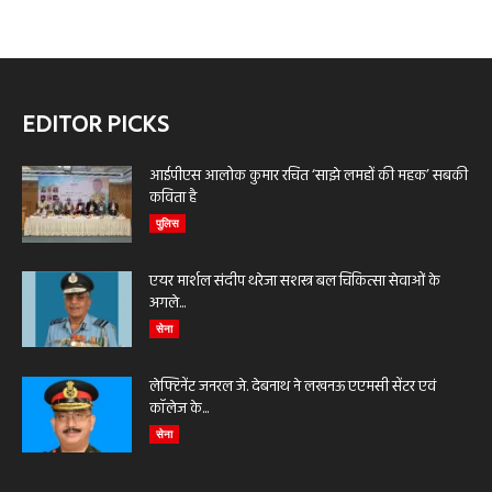
EDITOR PICKS
आईपीएस आलोक कुमार रचित ‘साझे लमहों की महक’ सबकी
कविता है
पुलिस
एयर मार्शल संदीप थरेजा सशस्त्र बल चिकित्सा सेवाओं के
अगले...
सेना
लेफ्टिनेंट जनरल जे. देबनाथ ने लखनऊ एएमसी सेंटर एवं
कॉलेज के...
सेना