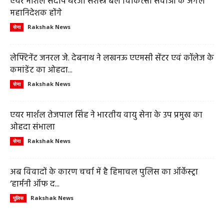
एयर मार्शल संदीप थरेजा सशस्त्र बल चिकित्सा सेवाओं के अगले
महानिदेशक होंगे
Rakshak News
सेना
लेफ्टिनेंट जनरल जे. देबनाथ ने लखनऊ एएमसी सेंटर एवं कॉलेज के
कमांडेंट का ओहदा...
Rakshak News
सेना
एयर मार्शल तेजपाल सिंह ने भारतीय वायु सेना के उप प्रमुख का
ओहदा संभाला
Rakshak News
सेना
अब विवादों के कारण चर्चा में है हिमाचल पुलिस का ऑर्केस्ट्रा
‘हार्मनी ऑफ द...
Rakshak News
पुलिस