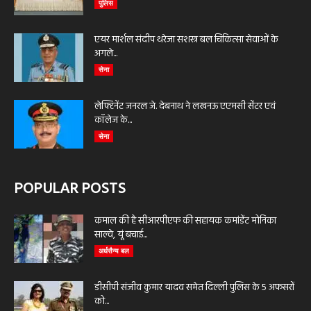
पुलिस
एयर मार्शल संदीप थरेजा सशस्त्र बल चिकित्सा सेवाओं के
अगले...
सेना
लेफ्टिनेंट जनरल जे. देबनाथ ने लखनऊ एएमसी सेंटर एवं
कॉलेज के...
सेना
POPULAR POSTS
कमाल की है सीआरपीएफ की सहायक कमांडेंट मोनिका
साल्वे, यूं बचाई...
अर्धसैन्य बल
डीसीपी संजीव कुमार यादव समेत दिल्ली पुलिस के 5 अफसरों
को...