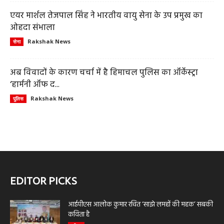
एयर मार्शल तेजपाल सिंह ने भारतीय वायु सेना के उप प्रमुख का
ओहदा संभाला
Rakshak News
सेना
अब विवादों के कारण चर्चा में है हिमाचल पुलिस का ऑर्केस्ट्रा
‘हार्मनी ऑफ द...
Rakshak News
पुलिस
EDITOR PICKS
आईपीएस आलोक कुमार रचित ‘साझे लमहों की महक’ सबकी
कविता है