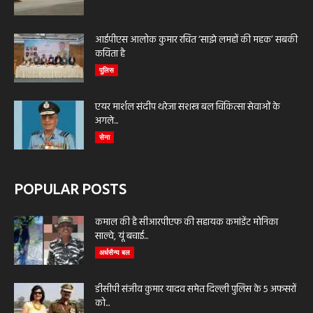
आईपीएस आलोक कुमार रचित ‘साझे लमहों की महक’ सबकी
कविता है
पुलिस
एयर मार्शल संदीप थरेजा सशस्त्र बल चिकित्सा सेवाओं के
अगले...
सेना
POPULAR POSTS
कमाल की है सीआरपीएफ की सहायक कमांडेंट मोनिका
साल्वे, यूं बचाई...
अर्धसैन्य बल
डीसीपी संजीव कुमार यादव समेत दिल्ली पुलिस के 5 अफसरों
को...