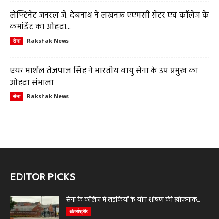
लेफ्टिनेंट जनरल जे. देबनाथ ने लखनऊ एएमसी सेंटर एवं कॉलेज के
कमांडेंट का ओहदा...
Rakshak News
सेना
एयर मार्शल तेजपाल सिंह ने भारतीय वायु सेना के उप प्रमुख का
ओहदा संभाला
Rakshak News
सेना
EDITOR PICKS
सेना के कॉलेज में लड़कियों के यौन शोषण की खौफनाक...
अंतर्राष्ट्रीय