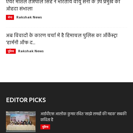
एयर मार्शल तेजपाल सिंह ने भारतीय वायु सेना के उप प्रमुख का
ओहदा संभाला
Rakshak News
सेना
अब विवादों के कारण चर्चा में है हिमाचल पुलिस का ऑर्केस्ट्रा
‘हार्मनी ऑफ द...
Rakshak News
पुलिस
EDITOR PICKS
आईपीएस आलोक कुमार रचित ‘साझे लमहों की महक’ सबकी
कविता है
पुलिस