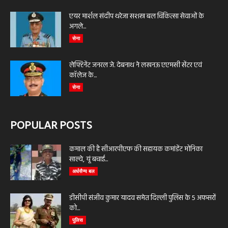
एयर मार्शल संदीप थरेजा सशस्त्र बल चिकित्सा सेवाओं के
अगले...
सेना
लेफ्टिनेंट जनरल जे. देबनाथ ने लखनऊ एएमसी सेंटर एवं
कॉलेज के...
सेना
POPULAR POSTS
कमाल की है सीआरपीएफ की सहायक कमांडेंट मोनिका
साल्वे, यूं बचाई...
अर्धसैन्य बल
डीसीपी संजीव कुमार यादव समेत दिल्ली पुलिस के 5 अफसरों
को...
पुलिस