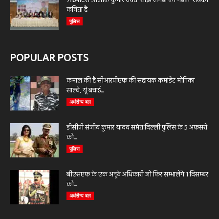
आईपीएस आलोक कुमार रचित ‘साझे लमहों की महक’ सबकी
कविता है
पुलिस
POPULAR POSTS
कमाल की है सीआरपीएफ की सहायक कमांडेंट मोनिका
साल्वे, यूं बचाई...
अर्धसैन्य बल
डीसीपी संजीव कुमार यादव समेत दिल्ली पुलिस के 5 अफसरों
को...
पुलिस
बीएसएफ के एक अनूठे अधिकारी जो फिर सम्भालेंगे 1 दिसम्बर
को...
अर्धसैन्य बल