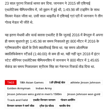
23 साल पुराना रिकार्ड ध्वस्त कर दिया. जानसन ने 2015 की एशियाई
एथलेटिक्स चैम्पियनशिप में, जो वुहान में हुई थी, 1:49.98 की टाइमिंग के साथ
सिल्वर मेडल जीता था. उसी साल थाइलैंड में एशियाई ग्रां प्री में जानसन ने तीन
गोल्ड मेडल भी जीते थे.
यह इतना मेधावी और वर्ल्ड क्लास एथलीट है कि जुलाई 2016 में बेंगलुरु में अपना
ही समय सुधारते हुए 1:45.98 का समय निकालते हुए 800 मीटर में 2016 के
ग्रीष्मकालीन खेलों के लिये क्वालीफाई किया था. यह समय ओलम्पिक
क्वालिफिकेशन स्टैंडर्ड (1:46:00) से कम ही था. यही नहीं जून 2018 में इंटर
स्टेट सीनियर एथलेटिक्स चैम्पियनशिप में जानसन ने 800 मीटर में 1:45:65
सेकंड का समय निकालकर श्रीराम सिंह का नेशनल रिकार्ड तोड दिया था.
TAGS
18th Asian Games
18वें एशियाई खेल
athlete Jinson Johnson
Golden Armyman
Indian Army
Jinson Johnson wins gold in men’s 1500m
Jinson Johnson won gold
Track and Field
एथलीट जिनसन जानसन
गोल्डन आर्मीमैन
जिनसन जानसन ने स्वर्ण जीता
ट्रैक एंड फील्ड
भारतीय सेना