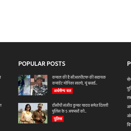
POPULAR POSTS
P
ा
कमाल की है सीआरपीएफ की सहायक
से
कमांडेंट मोनिका साल्वे, यूं बचाई...
पु
अर्धसैन्य बल
तब
ण
डीसीपी संजीव कुमार यादव समेत दिल्ली
अर
पुलिस के 5 अफसरों को...
अंत
पुलिस
वि