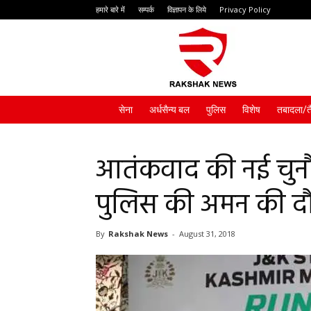
हमारे बारे में
सम्पर्क
विज्ञापन के लिये
Privacy Policy
Rakshak
News
सेना
अर्धसैन्य बल
पुलिस
विशेष
तबादला/त
आतंकवाद की नई चुनौत
पुलिस की अमन की द
By
Rakshak News
-
August 31, 2018