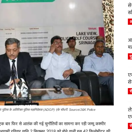
स
ख
अं
आ
म
प
एय
से
स
ले
ू कश्मीर पुलिस के अतिरिक्त पुलिस महानिदेशक (ADGP) एके चौधरी. Source/J&K Police
एव
 एक बार फिर से आतंक की नई चुनौतियों का सामना कर रही जम्मू कश्मीर
स
 आगामी रविवार यानि 2 सितम्बर 2018 को होने वाली इस 42 किलोमीटर की