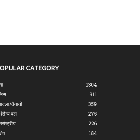
OPULAR CATEGORY
ना
1304
लिस
911
ादला/तैनाती
359
्धसैन्य बल
275
र्राष्ट्रीय
226
शेष
184