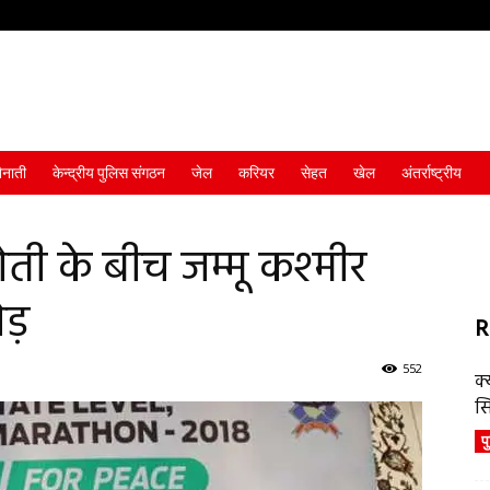
ैनाती
केन्द्रीय पुलिस संगठन
जेल
करियर
सेहत
खेल
अंतर्राष्ट्रीय
ी के बीच जम्मू कश्मीर
ौड़
R
552
क्
स
प