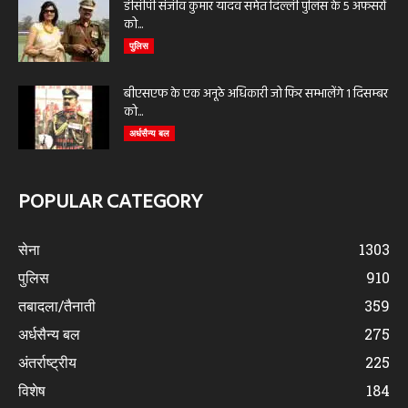
डीसीपी संजीव कुमार यादव समेत दिल्ली पुलिस के 5 अफसरों
को...
पुलिस
बीएसएफ के एक अनूठे अधिकारी जो फिर सम्भालेंगे 1 दिसम्बर
को...
अर्धसैन्य बल
POPULAR CATEGORY
सेना
1303
पुलिस
910
तबादला/तैनाती
359
अर्धसैन्य बल
275
अंतर्राष्ट्रीय
225
विशेष
184