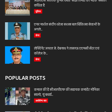
आईपीएस आलोक कुमार रचित ‘साझे लमहों की महक’ सबकी
कविता है
पुलिस
एयर मार्शल संदीप थरेजा सशस्त्र बल चिकित्सा सेवाओं के
अगले...
सेना
लेफ्टिनेंट जनरल जे. देबनाथ ने लखनऊ एएमसी सेंटर एवं
कॉलेज के...
सेना
POPULAR POSTS
कमाल की है सीआरपीएफ की सहायक कमांडेंट मोनिका
साल्वे, यूं बचाई...
अर्धसैन्य बल