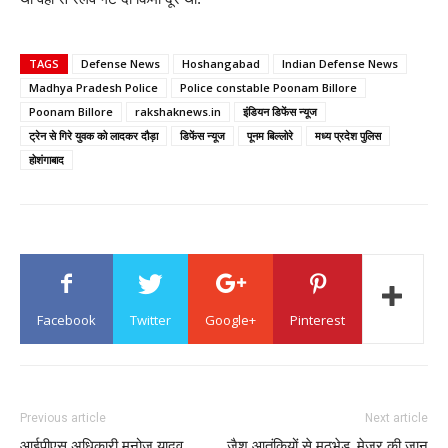
TAGS
Defense News
Hoshangabad
Indian Defense News
Madhya Pradesh Police
Police constable Poonam Billore
Poonam Billore
rakshaknews.in
इंडियन डिफेंस न्यूज
ट्रेन से गिरे युवक को लादकर दौड़ा
डिफेंस न्यूज
पूनम बिल्लोरे
मध्य प्रदेश पुलिस
होशंगाबाद
Facebook
Twitter
Google+
Pinterest
Previous article
Next article
आईपीएस अधिकारी मनोज यादव
जैश आतंकियों से मुठभेड़, मेजर की जान