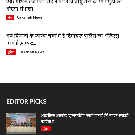
एयर मार्शल तेजपाल सिंह ने भारतीय वायु सेना के उप प्रमुख का
ओहदा संभाला
Rakshak News
सेना
अब विवादों के कारण चर्चा में है हिमाचल पुलिस का ऑर्केस्ट्रा
‘हार्मनी ऑफ द...
Rakshak News
पुलिस
EDITOR PICKS
आईपीएस आलोक कुमार रचित ‘साझे लमहों की महक’ सबकी
कविता है
पुलिस