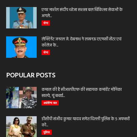
एयर मार्शल संदीप थरेजा सशस्त्र बल चिकित्सा सेवाओं के
अगले...
सेना
लेफ्टिनेंट जनरल जे. देबनाथ ने लखनऊ एएमसी सेंटर एवं
कॉलेज के...
सेना
POPULAR POSTS
कमाल की है सीआरपीएफ की सहायक कमांडेंट मोनिका
साल्वे, यूं बचाई...
अर्धसैन्य बल
डीसीपी संजीव कुमार यादव समेत दिल्ली पुलिस के 5 अफसरों
को...
पुलिस