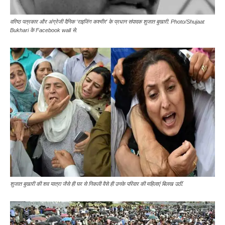
वरिष्ठ पत्रकार और अंग्रेजी दैनिक ‘राइजिंग कश्मीर’ के प्रधान संपादक शुजात बुखारी. Photo/Shujaat
Bukhari के Facebook wall से.
शुजात बुखारी की शव यात्रा जैसे ही घर से निकली वैसे ही उनके परिवार की महिलाएं बिलख उठीं.