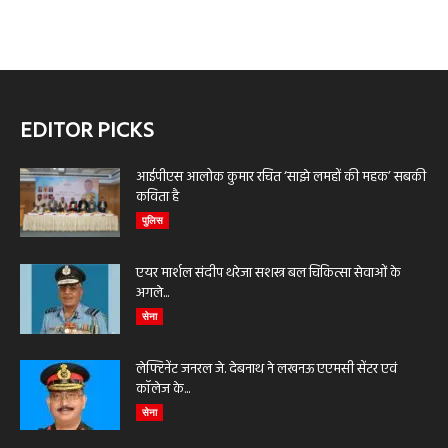
EDITOR PICKS
आईपीएस आलोक कुमार रचित ‘साझे लमहों की महक’ सबकी
कविता है
पुलिस
एयर मार्शल संदीप थरेजा सशस्त्र बल चिकित्सा सेवाओं के
अगले...
सेना
लेफ्टिनेंट जनरल जे. देबनाथ ने लखनऊ एएमसी सेंटर एवं
कॉलेज के...
सेना