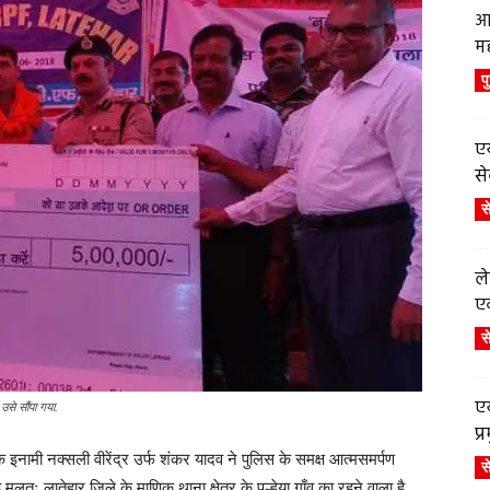
आ
म
प
एय
से
स
ले
एव
स
एय
उसे सौंपा गया.
प
नामी नक्सली वीरेंद्र उर्फ शंकर यादव ने पुलिस के समक्ष आत्मसमर्पण
स
ः लातेहार जिले के माणिक थाना क्षेत्र के पल्हेया गाँव का रहने वाला है.