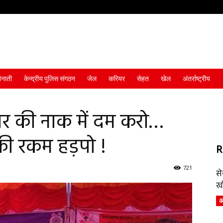
ैनाती
केन्द्रीय पुलिस संगठन
जेल
करियर
सेहत
खेल
अंतर्राष्ट्रीय
 की नाक में दम करो…
की रकम हड़पो !
R
721
स
ख
अं