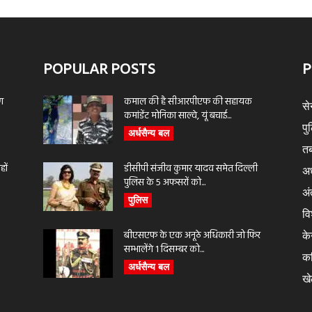
POPULAR POSTS
P
ण
कमाल की है सीआरपीएफ की सहायक
से
कमांडेंट मोनिका साल्वे, यूं बचाई...
पु
अर्धसैन्य बल
तब
ों
डीसीपी संजीव कुमार यादव समेत दिल्ली
अर
पुलिस के 5 अफसरों को...
अंत
पुलिस
वि
बीएसएफ के एक अनूठे अधिकारी जो फिर
के
सम्भालेंगे 1 दिसम्बर को...
क
अर्धसैन्य बल
ख