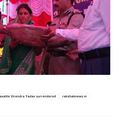
axalite Virendra Yadav surrendered
rakshaknews.in