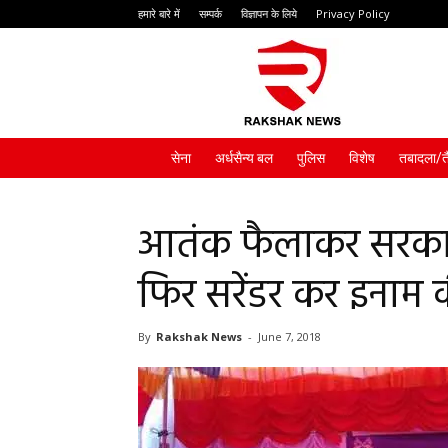
हमारे बारे में
सम्पर्क
विज्ञापन के लिये
Privacy Policy
Rakshak
News
सेना
अर्धसैन्य बल
पुलिस
विशेष
तबादला/त
आतंक फैलाकर सरकार
फिर सरेंडर कर इनाम 
By
Rakshak News
-
June 7, 2018