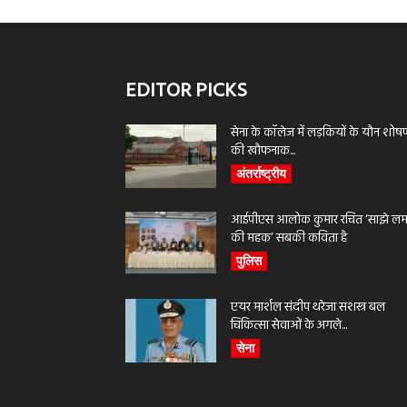
EDITOR PICKS
सेना के कॉलेज में लड़कियों के यौन शोष
की खौफनाक...
अंतर्राष्ट्रीय
आईपीएस आलोक कुमार रचित ‘साझे लमह
की महक’ सबकी कविता है
पुलिस
एयर मार्शल संदीप थरेजा सशस्त्र बल
चिकित्सा सेवाओं के अगले...
सेना