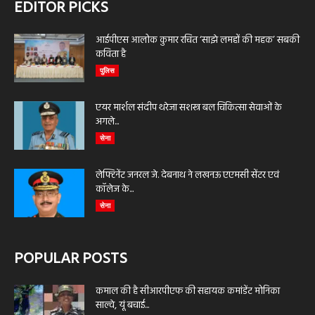
EDITOR PICKS
आईपीएस आलोक कुमार रचित ‘साझे लमहों की महक’ सबकी
कविता है
पुलिस
एयर मार्शल संदीप थरेजा सशस्त्र बल चिकित्सा सेवाओं के
अगले...
सेना
लेफ्टिनेंट जनरल जे. देबनाथ ने लखनऊ एएमसी सेंटर एवं
कॉलेज के...
सेना
POPULAR POSTS
कमाल की है सीआरपीएफ की सहायक कमांडेंट मोनिका
साल्वे, यूं बचाई...