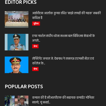
EDITOR PICKS
आईपीएस आलोक कुमार रचित ‘साझे लमहों की महक’ सबकी
कविता है
पुलिस
एयर मार्शल संदीप थरेजा सशस्त्र बल चिकित्सा सेवाओं के
अगले...
सेना
लेफ्टिनेंट जनरल जे. देबनाथ ने लखनऊ एएमसी सेंटर एवं
कॉलेज के...
सेना
POPULAR POSTS
कमाल की है सीआरपीएफ की सहायक कमांडेंट मोनिका
साल्वे, यूं बचाई...