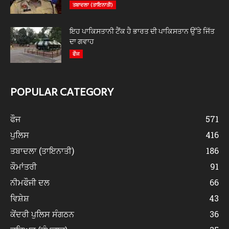
ਤਬਾਦਲਾ (ਤਾਇਨਾਤੀ)
ਇਹ ਪਾਕਿਸਤਾਨੀ ਟੈਂਕ ਹੈ ਭਾਰਤ ਦੀ ਪਾਕਿਸਤਾਨ ਉੱਤੇ ਜਿੱਤ
ਦਾ ਗਵਾਹ
ਫੌਜ
POPULAR CATEGORY
ਫੌਜ
571
ਪੁਲਿਸ
416
ਤਬਾਦਲਾ (ਤਾਇਨਾਤੀ)
186
ਕੌਮਾਂਤਰੀ
91
ਨੀਮਫੌਜੀ ਦਲ
66
ਵਿਸ਼ੇਸ਼
43
ਕੇਂਦਰੀ ਪੁਲਿਸ ਸੰਗਠਨ
36