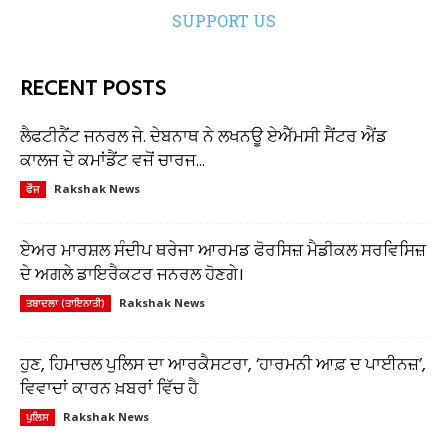
SUPPORT US
RECENT POSTS
ਲੈਫਟੀਨੈਂਟ ਜਨਰਲ ਜੇ. ਦੇਬਨਾਥ ਨੇ ਲਖਨਊ ਏਐੱਮਸੀ ਸੈਂਟਰ ਐਂਡ
ਕਾਲਜ ਦੇ ਕਮਾਂਡੈਂਟ ਵਜੋਂ ਚਾਰਜ...
Rakshak News
ਫੌਜ
ਏਅਰ ਮਾਰਸ਼ਲ ਸੰਦੀਪ ਥਰੇਜਾ ਆਰਮਡ ਫੋਰਸਿਜ਼ ਮੈਡੀਕਲ ਸਰਵਿਸਿਜ਼
ਦੇ ਅਗਲੇ ਡਾਇਰੈਕਟਰ ਜਨਰਲ ਹੋਣਗੇ।
Rakshak News
ਤਬਾਦਲਾ (ਤਾਇਨਾਤੀ)
ਹੁਣ, ਹਿਮਾਚਲ ਪੁਲਿਸ ਦਾ ਆਰਕੈਸਟਰਾ, ‘ਹਾਰਮਨੀ ਆਫ਼ ਦ ਪਾਈਨਜ਼’,
ਵਿਵਾਦਾਂ ਕਾਰਨ ਖ਼ਬਰਾਂ ਵਿੱਚ ਹੈ
Rakshak News
ਪੁਲਿਸ