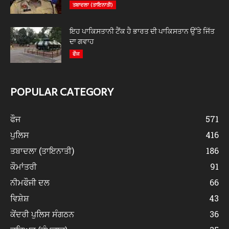
ਤਬਾਦਲਾ (ਤਾਇਨਾਤੀ)
ਇਹ ਪਾਕਿਸਤਾਨੀ ਟੈਂਕ ਹੈ ਭਾਰਤ ਦੀ ਪਾਕਿਸਤਾਨ ਉੱਤੇ ਜਿੱਤ
ਦਾ ਗਵਾਹ
ਫੌਜ
POPULAR CATEGORY
ਫੌਜ
571
ਪੁਲਿਸ
416
ਤਬਾਦਲਾ (ਤਾਇਨਾਤੀ)
186
ਕੌਮਾਂਤਰੀ
91
ਨੀਮਫੌਜੀ ਦਲ
66
ਵਿਸ਼ੇਸ਼
43
ਕੇਂਦਰੀ ਪੁਲਿਸ ਸੰਗਠਨ
36