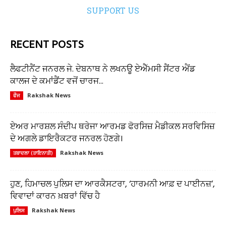
SUPPORT US
RECENT POSTS
ਲੈਫਟੀਨੈਂਟ ਜਨਰਲ ਜੇ. ਦੇਬਨਾਥ ਨੇ ਲਖਨਊ ਏਐੱਮਸੀ ਸੈਂਟਰ ਐਂਡ
ਕਾਲਜ ਦੇ ਕਮਾਂਡੈਂਟ ਵਜੋਂ ਚਾਰਜ...
Rakshak News
ਫੌਜ
ਏਅਰ ਮਾਰਸ਼ਲ ਸੰਦੀਪ ਥਰੇਜਾ ਆਰਮਡ ਫੋਰਸਿਜ਼ ਮੈਡੀਕਲ ਸਰਵਿਸਿਜ਼
ਦੇ ਅਗਲੇ ਡਾਇਰੈਕਟਰ ਜਨਰਲ ਹੋਣਗੇ।
Rakshak News
ਤਬਾਦਲਾ (ਤਾਇਨਾਤੀ)
ਹੁਣ, ਹਿਮਾਚਲ ਪੁਲਿਸ ਦਾ ਆਰਕੈਸਟਰਾ, ‘ਹਾਰਮਨੀ ਆਫ਼ ਦ ਪਾਈਨਜ਼’,
ਵਿਵਾਦਾਂ ਕਾਰਨ ਖ਼ਬਰਾਂ ਵਿੱਚ ਹੈ
Rakshak News
ਪੁਲਿਸ