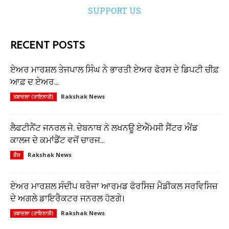
SUPPORT US
RECENT POSTS
ਏਅਰ ਮਾਰਸ਼ਲ ਤੇਜਪਾਲ ਸਿੰਘ ਨੇ ਭਾਰਤੀ ਏਅਰ ਫੋਰਸ ਦੇ ਡਿਪਟੀ ਚੀਫ਼
ਆਫ਼ ਦ ਏਅਰ...
Rakshak News
ਤਬਾਦਲਾ (ਤਾਇਨਾਤੀ)
ਲੈਫਟੀਨੈਂਟ ਜਨਰਲ ਜੇ. ਦੇਬਨਾਥ ਨੇ ਲਖਨਊ ਏਐੱਮਸੀ ਸੈਂਟਰ ਐਂਡ
ਕਾਲਜ ਦੇ ਕਮਾਂਡੈਂਟ ਵਜੋਂ ਚਾਰਜ...
Rakshak News
ਫੌਜ
ਏਅਰ ਮਾਰਸ਼ਲ ਸੰਦੀਪ ਥਰੇਜਾ ਆਰਮਡ ਫੋਰਸਿਜ਼ ਮੈਡੀਕਲ ਸਰਵਿਸਿਜ਼
ਦੇ ਅਗਲੇ ਡਾਇਰੈਕਟਰ ਜਨਰਲ ਹੋਣਗੇ।
Rakshak News
ਤਬਾਦਲਾ (ਤਾਇਨਾਤੀ)