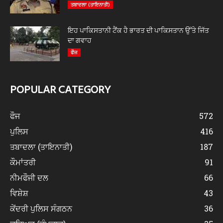
ਤਬਾਦਲਾ (ਤਾਇਨਾਤੀ)
ਇਹ ਪਾਕਿਸਤਾਨੀ ਟੈਂਕ ਹੈ ਭਾਰਤ ਦੀ ਪਾਕਿਸਤਾਨ ਉੱਤੇ ਜਿੱਤ
ਦਾ ਗਵਾਹ
ਫੌਜ
POPULAR CATEGORY
ਫੌਜ
572
ਪੁਲਿਸ
416
ਤਬਾਦਲਾ (ਤਾਇਨਾਤੀ)
187
ਕੌਮਾਂਤਰੀ
91
ਨੀਮਫੌਜੀ ਦਲ
66
ਵਿਸ਼ੇਸ਼
43
ਕੇਂਦਰੀ ਪੁਲਿਸ ਸੰਗਠਨ
36