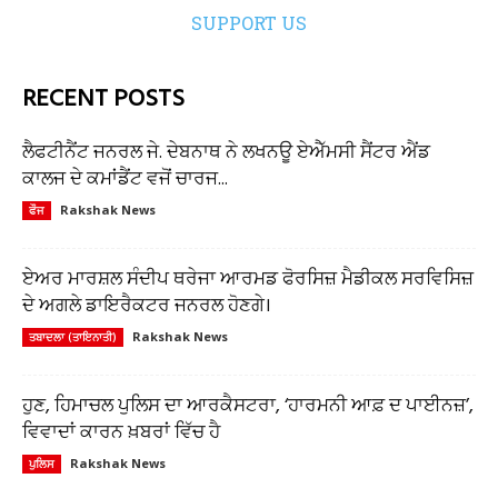
SUPPORT US
RECENT POSTS
ਲੈਫਟੀਨੈਂਟ ਜਨਰਲ ਜੇ. ਦੇਬਨਾਥ ਨੇ ਲਖਨਊ ਏਐੱਮਸੀ ਸੈਂਟਰ ਐਂਡ
ਕਾਲਜ ਦੇ ਕਮਾਂਡੈਂਟ ਵਜੋਂ ਚਾਰਜ...
Rakshak News
ਫੌਜ
ਏਅਰ ਮਾਰਸ਼ਲ ਸੰਦੀਪ ਥਰੇਜਾ ਆਰਮਡ ਫੋਰਸਿਜ਼ ਮੈਡੀਕਲ ਸਰਵਿਸਿਜ਼
ਦੇ ਅਗਲੇ ਡਾਇਰੈਕਟਰ ਜਨਰਲ ਹੋਣਗੇ।
Rakshak News
ਤਬਾਦਲਾ (ਤਾਇਨਾਤੀ)
ਹੁਣ, ਹਿਮਾਚਲ ਪੁਲਿਸ ਦਾ ਆਰਕੈਸਟਰਾ, ‘ਹਾਰਮਨੀ ਆਫ਼ ਦ ਪਾਈਨਜ਼’,
ਵਿਵਾਦਾਂ ਕਾਰਨ ਖ਼ਬਰਾਂ ਵਿੱਚ ਹੈ
Rakshak News
ਪੁਲਿਸ