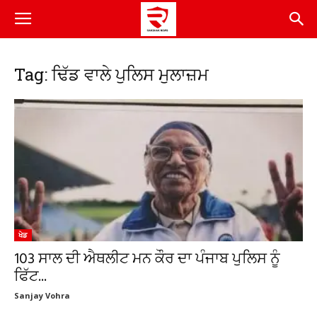
Tag: ਢਿੱਡ ਵਾਲੇ ਪੁਲਿਸ ਮੁਲਾਜ਼ਮ
ਖੇਡ
103 ਸਾਲ ਦੀ ਐਥਲੀਟ ਮਨ ਕੌਰ ਦਾ ਪੰਜਾਬ ਪੁਲਿਸ ਨੂੰ
ਫਿੱਟ...
Sanjay Vohra