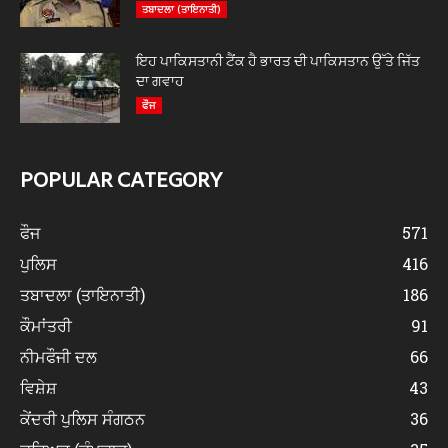
ਤਬਾਦਲਾ (ਤਾਇਨਾਤੀ)
ਇਹ ਪਾਕਿਸਤਾਨੀ ਟੈਂਕ ਹੈ ਭਾਰਤ ਦੀ ਪਾਕਿਸਤਾਨ ਉੱਤੇ ਜਿੱਤ
ਦਾ ਗਵਾਹ
ਫੌਜ
POPULAR CATEGORY
ਫੌਜ
571
ਪੁਲਿਸ
416
ਤਬਾਦਲਾ (ਤਾਇਨਾਤੀ)
186
ਕੌਮਾਂਤਰੀ
91
ਨੀਮਫੌਜੀ ਦਲ
66
ਵਿਸ਼ੇਸ਼
43
ਕੇਂਦਰੀ ਪੁਲਿਸ ਸੰਗਠਨ
36