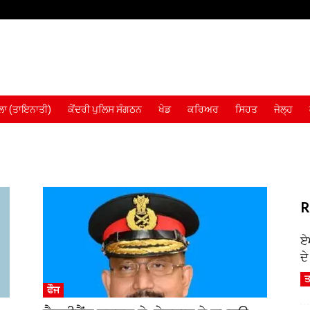
ਾ (ਤਾਇਨਾਤੀ)
ਕੇਂਦਰੀ ਪੁਲਿਸ ਸੰਗਠਨ
ਖੇਡ
ਕਰਿਅਰ
ਸਿਹਤ
ਜੇਲ੍ਹ
R
ਏ
ਦ
ਤ
ਫੌਜ