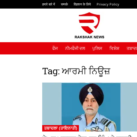
हमारे बारे में
सम्पर्क
विज्ञापन के लिये
Privacy Policy
Rakshak
News
ਫੌਜ
ਨੀਮਫੌਜੀ ਦਲ
ਪੁਲਿਸ
ਵਿਸ਼ੇਸ਼
ਤਬਾਦਲ
Tag: ਆਰਮੀ ਨਿਊਜ਼
ਤਬਾਦਲਾ (ਤਾਇਨਾਤੀ)