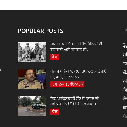
POPULAR POSTS
P
ਸਾਰਾਗੜ੍ਹੀ ਯੁੱਧ : 21 ਸਿੱਖ ਸੈਨਿਕਾਂ ਦੀ
ਫੌ
ਬਹਾਦਰੀ ਅਤੇ ਸ਼ਹਾਦਤ ਦੀ...
ਪ
ਫੌਜ
ਤ
ਊ
ਪੰਜਾਬ ਪੁਲਿਸ ‘ਚ ਕਈ ਤਬਾਦਲੇ ਕੀਤੇ ਗਏ
ਕੌ
IG, AIG, SSP ਬਦਲੇ
ਨ
ਤਬਾਦਲਾ (ਤਾਇਨਾਤੀ)
ਵ
ਇਹ ਪਾਕਿਸਤਾਨੀ ਟੈਂਕ ਹੈ ਭਾਰਤ ਦੀ
ਕੇ
ਪਾਕਿਸਤਾਨ ਉੱਤੇ ਜਿੱਤ ਦਾ ਗਵਾਹ
ਕ
ਫੌਜ
ਖੇ