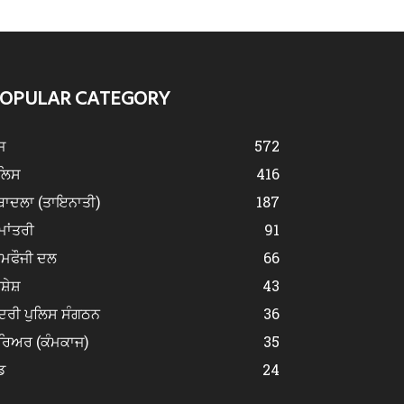
OPULAR CATEGORY
ਜ
572
ੁਲਿਸ
416
ਬਾਦਲਾ (ਤਾਇਨਾਤੀ)
187
ਮਾਂਤਰੀ
91
ੀਮਫੌਜੀ ਦਲ
66
ਿਸ਼ੇਸ਼
43
ਂਦਰੀ ਪੁਲਿਸ ਸੰਗਠਨ
36
ਰਿਅਰ (ਕੰਮਕਾਜ)
35
ਡ
24