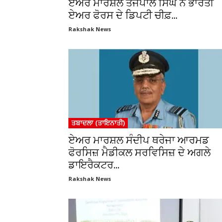
ਏਅਰ ਮਾਰਸ਼ਲ ਤੇਜਪਾਲ ਸਿੰਘ ਨੇ ਭਾਰਤੀ
ਏਅਰ ਫੋਰਸ ਦੇ ਡਿਪਟੀ ਚੀਫ਼...
Rakshak News
ਤਬਾਦਲਾ (ਤਾਇਨਾਤੀ)
ਏਅਰ ਮਾਰਸ਼ਲ ਸੰਦੀਪ ਥਰੇਜਾ ਆਰਮਡ
ਫੋਰਸਿਜ਼ ਮੈਡੀਕਲ ਸਰਵਿਸਿਜ਼ ਦੇ ਅਗਲੇ
ਡਾਇਰੈਕਟਰ...
Rakshak News