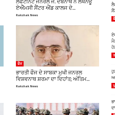
ਲੈਫਟੀਨੈਂਟ ਜਨਰਲ ਜੇ. ਦੇਬਨਾਥ ਨੇ ਲਖਨਊ
ਲ
ਏਐੱਮਸੀ ਸੈਂਟਰ ਐਂਡ ਕਾਲਜ ਦੇ...
ਸੈ
Rakshak News
ਫ
ਏ
ਮ
ਹੋ
ਤ
ਫੌਜ
ਹ
ਭਾਰਤੀ ਫੌਜ ਦੇ ਸਾਬਕਾ ਮੁਖੀ ਜਨਰਲ
ਆਫ
ਵਿਸ਼ਵਨਾਥ ਸ਼ਰਮਾ ਦਾ ਦਿਹਾਂਤ; ਅੰਤਿਮ...
ਪ
Rakshak News
ਭ
ਦਾ