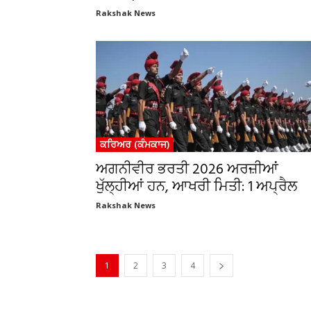
Rakshak News
ਕਰਿਅਰ (ਕੰਮਕਾਜ)
ਅਗਨੀਵੀਰ ਭਰਤੀ 2026 ਅਰਜ਼ੀਆਂ
ਖੁੱਲ੍ਹੀਆਂ ਹਨ, ਆਖਰੀ ਮਿਤੀ: 1 ਅਪ੍ਰੈਲ
Rakshak News
1
2
3
4