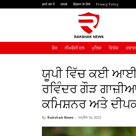
हमारे बारे में
सम्पर्क
विज्ञापन के लिये
Privacy Policy
Rakshak
News
ਫੌਜ
ਨੀਮਫੌਜੀ ਦਲ
ਪੁਲਿਸ
ਵਿਸ਼ੇਸ਼
ਤਬਾਦਲ
ਯੂਪੀ ਵਿੱਚ ਕਈ ਆਈਪ
ਰਵਿੰਦਰ ਗੌੜ ਗਾਜ਼ੀਆਬ
ਕਮਿਸ਼ਨਰ ਅਤੇ ਦੀਪਕ
By
Rakshak News
-
ਅਪ੍ਰੈਲ 16, 2025