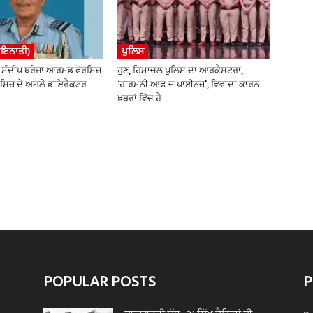
ਾਇਨਾਤੀ)
ਪੁਲਿਸ
ਸੰਦੀਪ ਥਰੇਜਾ ਆਰਮਡ ਫੋਰਸਿਜ਼
ਹੁਣ, ਹਿਮਾਚਲ ਪੁਲਿਸ ਦਾ ਆਰਕੈਸਟਰਾ,
ਸਿਜ਼ ਦੇ ਅਗਲੇ ਡਾਇਰੈਕਟਰ
‘ਹਾਰਮਨੀ ਆਫ਼ ਦ ਪਾਈਨਜ਼’, ਵਿਵਾਦਾਂ ਕਾਰਨ
ਖ਼ਬਰਾਂ ਵਿੱਚ ਹੈ
POPULAR POSTS
P