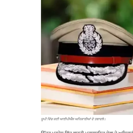
ਯੂਪੀ ਵਿੱਚ ਕਈ ਆਈਪੀਐੱਸ ਅਧਿਕਾਰੀਆਂ ਦੇ ਤਬਾਦਲੇ।