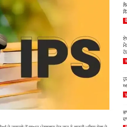
ਲ
ਸੈ
ਫ
ਏ
ਮ
ਹੋ
ਤ
ਹ
ਆਫ
ਪ
ਭ
ਦਾ