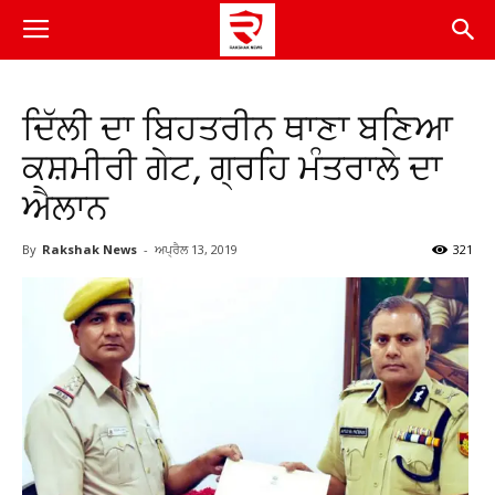
ਦਿੱਲੀ ਦਾ ਬਿਹਤਰੀਨ ਥਾਣਾ ਬਣਿਆ
ਕਸ਼ਮੀਰੀ ਗੇਟ, ਗ੍ਰਹਿ ਮੰਤਰਾਲੇ ਦਾ
ਐਲਾਨ
By
Rakshak News
-
ਅਪ੍ਰੈਲ 13, 2019
321