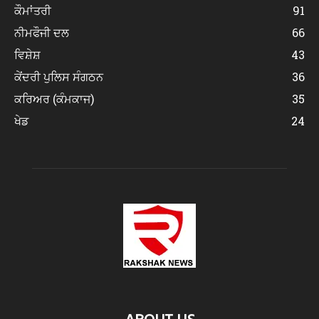
ਕੌਮਾਂਤਰੀ
91
ਨੀਮਫੌਜੀ ਦਲ
66
ਵਿਸ਼ੇਸ਼
43
ਕੇਂਦਰੀ ਪੁਲਿਸ ਸੰਗਠਨ
36
ਕਰਿਅਰ (ਕੰਮਕਾਜ)
35
ਖੇਡ
24