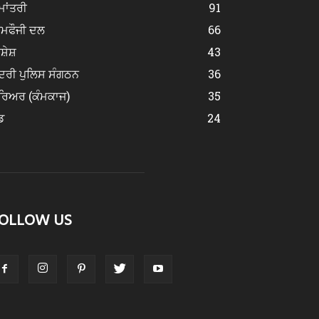
ਮਾਂਤਰੀ
91
ੀਮਫੌਜੀ ਦਲ
66
ਿਸ਼ੇਸ਼
43
ਂਦਰੀ ਪੁਲਿਸ ਸੰਗਠਨ
36
ਰਿਅਰ (ਕੰਮਕਾਜ)
35
ਡ
24
OLLOW US