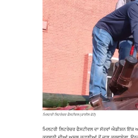
ਮਿਲਟਰੀ ਲਿਟਰੇਚਰ ਫੈਸਟੀਵਲ (ਫਾਈਲ ਫੋਟੋ)
ਮਿਲਟਰੀ ਲਿਟਰੇਚਰ ਫੈਸਟੀਵਲ ਦਾ ਸੱਤਵਾਂ ਐਡੀਸ਼ਨ ਇੱਕ ਅਜਿ
ਕੁਰਬਾਨੀ ਦੀਆਂ ਅਸਲ ਕਹਾਣੀਆਂ ਤੋਂ ਜਾਣੂ ਕਰਵਾਏਗਾ, ਉਨ੍ਹਾਂ 