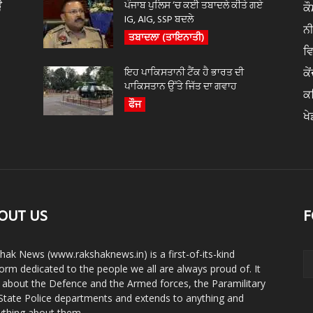
ਊ
ਪੰਜਾਬ ਪੁਲਿਸ ‘ਚ ਕਈ ਤਬਾਦਲੇ ਕੀਤੇ ਗਏ
ਕੌ
IG, AIG, SSP ਬਦਲੇ
ਨ
ਤਬਾਦਲਾ (ਤਾਇਨਾਤੀ)
ਵ
ਇਹ ਪਾਕਿਸਤਾਨੀ ਟੈਂਕ ਹੈ ਭਾਰਤ ਦੀ
ਕੇ
ਪਾਕਿਸਤਾਨ ਉੱਤੇ ਜਿੱਤ ਦਾ ਗਵਾਹ
ਕ
ਫੌਜ
ਖੇ
OUT US
F
hak News (www.rakshaknews.in) is a first-of-its-kind
form dedicated to the people we all are always proud of. It
s about the Defence and the Armed forces, the Paramilitary
State Police departments and extends to anything and
ything about them.