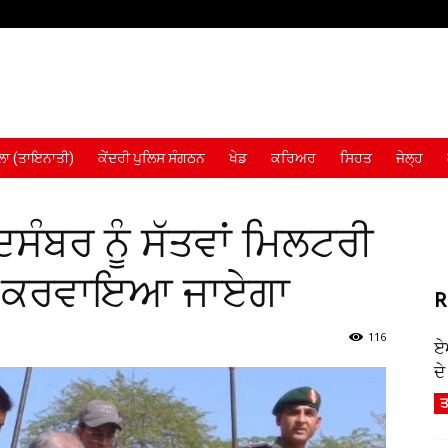
ਾ (ਤਾਇਨਾਤੀ)
ਕੇਂਦਰੀ ਪੁਲਿਸ ਸੰਗਠਨ
ਖੇਡ
ਕਰਿਅਰ
ਸਿਹਤ
ਜੇਲ੍ਹ
ਦਸੰਬਰ ਨੂੰ ਸੱਤਵਾਂ ਮਿਲਟਰੀ
ਲ ਕਰਵਾਇਆ ਜਾਏਗਾ
R
116
ਏ
ਦ
ਤ