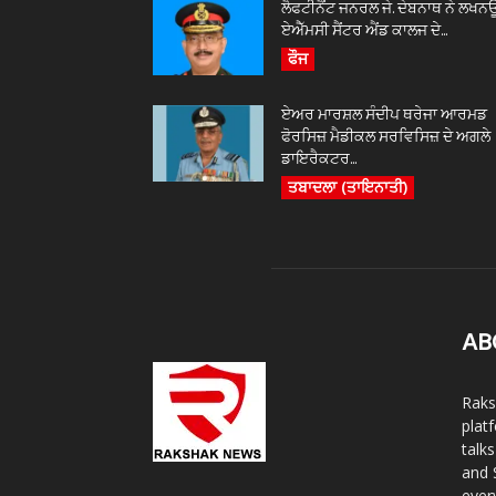
ਲੈਫਟੀਨੈਂਟ ਜਨਰਲ ਜੇ. ਦੇਬਨਾਥ ਨੇ ਲਖਨ
ਏਐੱਮਸੀ ਸੈਂਟਰ ਐਂਡ ਕਾਲਜ ਦੇ...
ਫੌਜ
ਏਅਰ ਮਾਰਸ਼ਲ ਸੰਦੀਪ ਥਰੇਜਾ ਆਰਮਡ
ਫੋਰਸਿਜ਼ ਮੈਡੀਕਲ ਸਰਵਿਸਿਜ਼ ਦੇ ਅਗਲੇ
ਡਾਇਰੈਕਟਰ...
ਤਬਾਦਲਾ (ਤਾਇਨਾਤੀ)
AB
Raks
plat
talk
and 
ever