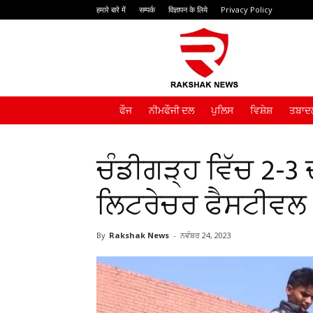
हमारे बारे में
सम्पर्क
विज्ञापन के लिये
Privacy Policy
Rakshak
News
ਫੌਜ
ਨੀਮਫੌਜੀ ਦਲ
ਪੁਲਿਸ
ਵਿਸ਼ੇਸ਼
ਤਬਾਦਲ
ਚੰਡੀਗੜ੍ਹ ਵਿੱਚ 2-3 
ਲਿਟਰੇਚਰ ਫੈਸਟੀਵ
By
Rakshak News
-
ਨਵੰਬਰ 24, 2023