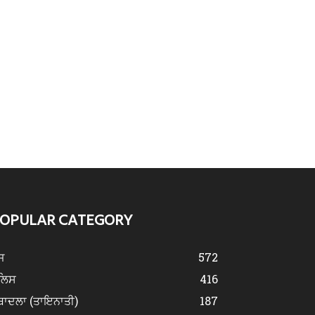
OPULAR CATEGORY
ਜ
572
ੁਲਿਸ
416
ਬਾਦਲਾ (ਤਾਇਨਾਤੀ)
187