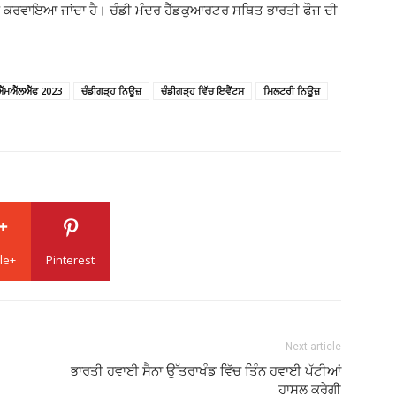
ਲ ਕਰਵਾਇਆ ਜਾਂਦਾ ਹੈ। ਚੰਡੀ ਮੰਦਰ ਹੈੱਡਕੁਆਰਟਰ ਸਥਿਤ ਭਾਰਤੀ ਫੌਜ ਦੀ
ਐੱਮਐੱਲਐੱਫ 2023
ਚੰਡੀਗੜ੍ਹ ਨਿਊਜ਼
ਚੰਡੀਗੜ੍ਹ ਵਿੱਚ ਇਵੈਂਟਸ
ਮਿਲਟਰੀ ਨਿਊਜ਼
le+
Pinterest
Next article
ਭਾਰਤੀ ਹਵਾਈ ਸੈਨਾ ਉੱਤਰਾਖੰਡ ਵਿੱਚ ਤਿੰਨ ਹਵਾਈ ਪੱਟੀਆਂ
ਹਾਸਲ ਕਰੇਗੀ