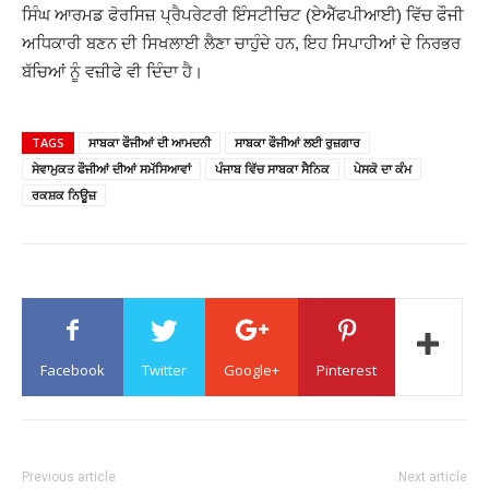
ਸਿੰਘ ਆਰਮਡ ਫੋਰਸਿਜ਼ ਪ੍ਰੈਪਰੇਟਰੀ ਇੰਸਟੀਚਿਟ (ਏਐੱਫਪੀਆਈ) ਵਿੱਚ ਫੌਜੀ
ਅਧਿਕਾਰੀ ਬਣਨ ਦੀ ਸਿਖਲਾਈ ਲੈਣਾ ਚਾਹੁੰਦੇ ਹਨ, ਇਹ ਸਿਪਾਹੀਆਂ ਦੇ ਨਿਰਭਰ
ਬੱਚਿਆਂ ਨੂੰ ਵਜ਼ੀਫੇ ਵੀ ਦਿੰਦਾ ਹੈ।
TAGS
ਸਾਬਕਾ ਫੌਜੀਆਂ ਦੀ ਆਮਦਨੀ
ਸਾਬਕਾ ਫੌਜੀਆਂ ਲਈ ਰੁਜ਼ਗਾਰ
ਸੇਵਾਮੁਕਤ ਫੌਜੀਆਂ ਦੀਆਂ ਸਮੱਸਿਆਵਾਂ
ਪੰਜਾਬ ਵਿੱਚ ਸਾਬਕਾ ਸੈਨਿਕ
ਪੇਸਕੋ ਦਾ ਕੰਮ
ਰਕਸ਼ਕ ਨਿਊਜ਼
Facebook
Twitter
Google+
Pinterest
Previous article
Next article