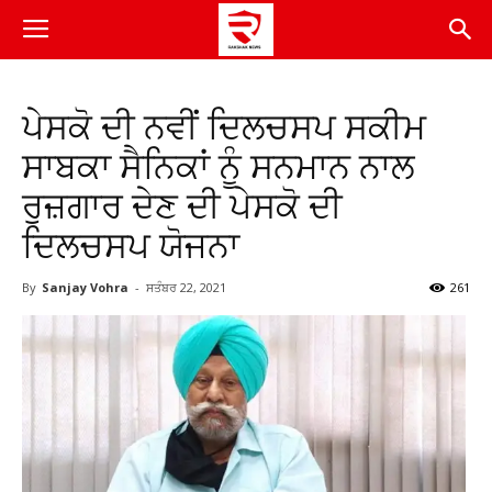
ਪੇਸਕੋ ਦੀ ਨਵੀਂ ਦਿਲਚਸਪ ਸਕੀਮ
ਸਾਬਕਾ ਸੈਨਿਕਾਂ ਨੂੰ ਸਨਮਾਨ ਨਾਲ
ਰੁਜ਼ਗਾਰ ਦੇਣ ਦੀ ਪੇਸਕੋ ਦੀ
ਦਿਲਚਸਪ ਯੋਜਨਾ
By
Sanjay Vohra
-
ਸਤੰਬਰ 22, 2021
261