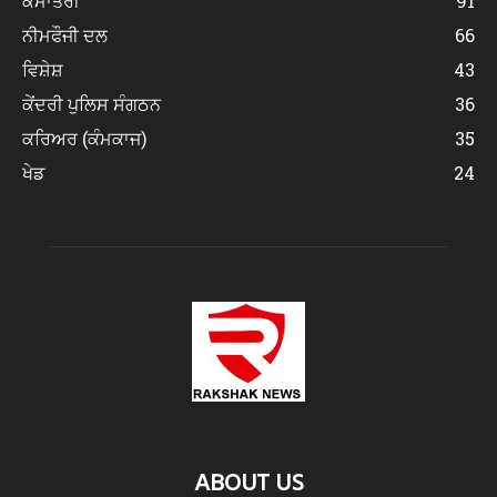
ਕੌਮਾਂਤਰੀ
91
ਨੀਮਫੌਜੀ ਦਲ
66
ਵਿਸ਼ੇਸ਼
43
ਕੇਂਦਰੀ ਪੁਲਿਸ ਸੰਗਠਨ
36
ਕਰਿਅਰ (ਕੰਮਕਾਜ)
35
ਖੇਡ
24
ABOUT US