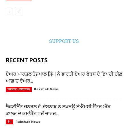
SUPPORT US
RECENT POSTS
ਏਅਰ ਮਾਰਸ਼ਲ ਤੇਜਪਾਲ ਸਿੰਘ ਨੇ ਭਾਰਤੀ ਏਅਰ ਫੋਰਸ ਦੇ ਡਿਪਟੀ ਚੀਫ਼
ਆਫ਼ ਦ ਏਅਰ...
Rakshak News
ਤਬਾਦਲਾ (ਤਾਇਨਾਤੀ)
ਲੈਫਟੀਨੈਂਟ ਜਨਰਲ ਜੇ. ਦੇਬਨਾਥ ਨੇ ਲਖਨਊ ਏਐੱਮਸੀ ਸੈਂਟਰ ਐਂਡ
ਕਾਲਜ ਦੇ ਕਮਾਂਡੈਂਟ ਵਜੋਂ ਚਾਰਜ...
Rakshak News
ਫੌਜ