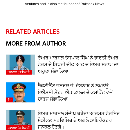
ventures and is also the founder of Rakshak News.
RELATED ARTICLES
MORE FROM AUTHOR
ਏਅਰ ਮਾਰਸ਼ਲ ਤੇਜਪਾਲ ਸਿੰਘ ਨੇ ਭਾਰਤੀ ਏਅਰ
ਫੋਰਸ ਦੇ ਡਿਪਟੀ ਚੀਫ਼ ਆਫ਼ ਦ ਏਅਰ ਸਟਾਫ਼ ਦਾ
ਅਹੁਦਾ ਸੰਭਾਲਿਆ
ਤਬਾਦਲਾ (ਤਾਇਨਾਤੀ)
ਲੈਫਟੀਨੈਂਟ ਜਨਰਲ ਜੇ. ਦੇਬਨਾਥ ਨੇ ਲਖਨਊ
ਏਐੱਮਸੀ ਸੈਂਟਰ ਐਂਡ ਕਾਲਜ ਦੇ ਕਮਾਂਡੈਂਟ ਵਜੋਂ
ਚਾਰਜ ਸੰਭਾਲਿਆ
ਫੌਜ
ਏਅਰ ਮਾਰਸ਼ਲ ਸੰਦੀਪ ਥਰੇਜਾ ਆਰਮਡ ਫੋਰਸਿਜ਼
ਮੈਡੀਕਲ ਸਰਵਿਸਿਜ਼ ਦੇ ਅਗਲੇ ਡਾਇਰੈਕਟਰ
ਜਨਰਲ ਹੋਣਗੇ।
ਤਬਾਦਲਾ (ਤਾਇਨਾਤੀ)