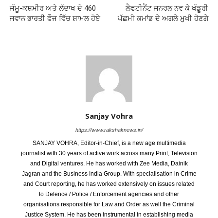
ਜੰਮੂ-ਕਸ਼ਮੀਰ ਅਤੇ ਲੱਦਾਖ ਦੇ 460
ਲੈਫਟੀਨੈਂਟ ਜਨਰਲ ਨਵ ਕੇ ਖੰਡੂਰੀ
ਜਵਾਨ ਭਾਰਤੀ ਫੌਜ ਵਿੱਚ ਸ਼ਾਮਲ ਹੋਏ
ਪੱਛਮੀ ਕਮਾਂਡ ਦੇ ਅਗਲੇ ਮੁਖੀ ਹੋਣਗੇ
Sanjay Vohra
https://www.rakshaknews.in/
SANJAY VOHRA, Editor-in-Chief, is a new age multimedia
journalist with 30 years of active work across many Print, Television
and Digital ventures. He has worked with Zee Media, Dainik
Jagran and the Business India Group. With specialisation in Crime
and Court reporting, he has worked extensively on issues related
to Defence / Police / Enforcement agencies and other
organisations responsible for Law and Order as well the Criminal
Justice System. He has been instrumental in establishing media