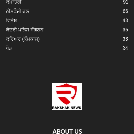
ਕੌਮਾਂਤਰੀ
91
ਨੀਮਫੌਜੀ ਦਲ
66
ਵਿਸ਼ੇਸ਼
43
ਕੇਂਦਰੀ ਪੁਲਿਸ ਸੰਗਠਨ
36
ਕਰਿਅਰ (ਕੰਮਕਾਜ)
35
ਖੇਡ
24
ABOUT US