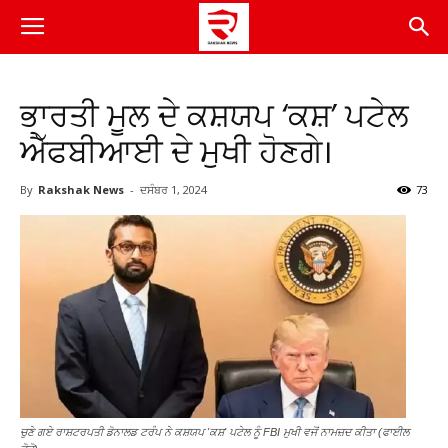
ਭਾਰਤੀ ਮੂਲ ਦੇ ਕਸ਼ਯਪ ‘ਕਸ਼’ ਪਟੇਲ
ਐੱਫਬੀਆਈ ਦੇ ਮੁਖੀ ਹੋਣਗੇ।
By
Rakshak News
-
ਦਸੰਬਰ 1, 2024
73
ਚੁਣੇ ਗਏ ਰਾਸ਼ਟਰਪਤੀ ਡੋਨਾਲਡ ਟਰੰਪ ਨੇ ਕਸ਼ਯਪ 'ਕਸ਼' ਪਟੇਲ ਨੂੰ FBI ਮੁਖੀ ਵਜੋਂ ਨਾਮਜ਼ਦ ਕੀਤਾ (ਫਾਈਲ