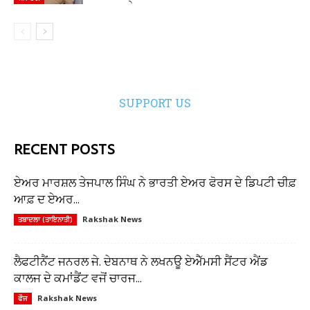
SUPPORT US
RECENT POSTS
ਏਅਰ ਮਾਰਸ਼ਲ ਤੇਜਪਾਲ ਸਿੰਘ ਨੇ ਭਾਰਤੀ ਏਅਰ ਫੋਰਸ ਦੇ ਡਿਪਟੀ ਚੀਫ਼
ਆਫ਼ ਦ ਏਅਰ...
Rakshak News
ਤਬਾਦਲਾ (ਤਾਇਨਾਤੀ)
ਲੈਫਟੀਨੈਂਟ ਜਨਰਲ ਜੇ. ਦੇਬਨਾਥ ਨੇ ਲਖਨਊ ਏਐੱਮਸੀ ਸੈਂਟਰ ਐਂਡ
ਕਾਲਜ ਦੇ ਕਮਾਂਡੈਂਟ ਵਜੋਂ ਚਾਰਜ...
Rakshak News
ਫੌਜ