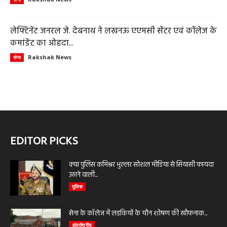
लेफ्टिनेंट जनरल जे. देबनाथ ने लखनऊ एएमसी सेंटर एवं कॉलेज के
कमांडेंट का ओहदा...
Rakshak News
सेना
EDITOR PICKS
क्या पुलिस कमिश्नर भुल्लर सोशल मीडिया से सियासी फायदा
उठाने वाली...
पुलिस
सेना के कॉलेज में लड़कियों के यौन शोषण की खौफनाक...
अंतर्राष्ट्रीय