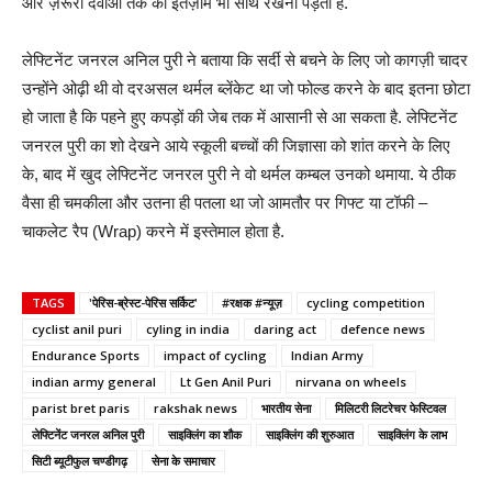
और ज़रूरी दवाओं तक का इंतज़ाम भी साथ रखना पड़ता है.
लेफ्टिनेंट जनरल अनिल पुरी ने बताया कि सर्दी से बचने के लिए जो कागज़ी चादर
उन्होंने ओढ़ी थी वो दरअसल थर्मल ब्लेंकेट था जो फोल्ड करने के बाद इतना छोटा
हो जाता है कि पहने हुए कपड़ों की जेब तक में आसानी से आ सकता है. लेफ्टिनेंट
जनरल पुरी का शो देखने आये स्कूली बच्चों की जिज्ञासा को शांत करने के लिए
के, बाद में खुद लेफ्टिनेंट जनरल पुरी ने वो थर्मल कम्बल उनको थमाया. ये ठीक
वैसा ही चमकीला और उतना ही पतला था जो आमतौर पर गिफ्ट या टॉफी –
चाकलेट रैप (Wrap) करने में इस्तेमाल होता है.
TAGS
'पेरिस-ब्रेस्ट-पेरिस सर्किट'
#रक्षक #न्यूज़
cycling competition
cyclist anil puri
cyling in india
daring act
defence news
Endurance Sports
impact of cycling
Indian Army
indian army general
Lt Gen Anil Puri
nirvana on wheels
parist bret paris
rakshak news
भारतीय सेना
मिलिटरी लिटरेचर फेस्टिवल
लेफ्टिनेंट जनरल अनिल पुरी
साइक्लिंग का शौक
साइक्लिंग की शुरुआत
साइक्लिंग के लाभ
सिटी ब्यूटीफुल चण्डीगढ़
सेना के समाचार