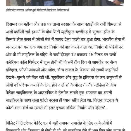
लेफ्टिनेंट जनरल अनिल पुरी मिलिटरी लिटरेचर फेस्टिवल में.
दिसम्बर का महीना और उस पर ताज़ा बरसात के साथ पहाड़ों की रानी शिमला से
आती बर्फीली सर्द हवाओं के बीच सिटी ब्यूटीफुल चण्डीगढ़ में सुखना झील के
किनारे लेक क्लब में फ़ौजी मेले में शायद ऐसा पहली बार हुआ होगा. भारतीय सेना में
जनरल बन गया एक अफसर निर्वाण की बात करने वाला था. निर्वाण भी पहियों पर
और वो भी साइकिल के पहिये. ये चर्चा दोपहर 12 बजकर 15 मिनट पर उसी
क्लेरियन कॉल थियेटर में शुरू होनी थी जिसमें तीन दिन से आमतौर पर सैन्य
इतिहास, फ़ौजी जांबाज़ी और जोश, सैन्य ताकत के विकास की सच्ची कहानियाँ
देखने- सुनने को मिल रही थीं. शूरवीरता और युद्ध के इतिहास के उन अनुभवों से
लोगों को परिचय कराने के लिए होने वाले शो के पोस्टरों और स्टेंडिज़ के बीच
पेशेवर साइक्लिस्ट के आउटफिट में हेलमेट लगाये इस अफसर का अपनी
साइकिल के साथ वाला फोटो बरबस ही ध्यान खींच लेता था. जितना हटकर ये
फोटो वाला बोर्ड था उससे भी इतर इसका शीर्षक ‘निर्वाण ऑन व्हील्स’.
मिलिटरी लिटरेचर फेस्टिवल में यहाँ समापन समारोह के लिए आये लोगों में
दिलचस्पी और जिज्ञासा तो होनी ही थी. सो तकरीबन वैसे ही भाव लिए लोग समय से