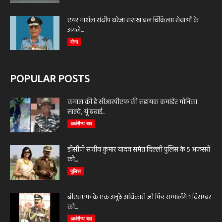
एयर मार्शल संदीप थरेजा सशस्त्र बल चिकित्सा सेवाओं के
अगले...
सेना
POPULAR POSTS
कमाल की है सीआरपीएफ की सहायक कमांडेंट मोनिका
साल्वे, यूं बचाई...
अर्धसैन्य बल
डीसीपी संजीव कुमार यादव समेत दिल्ली पुलिस के 5 अफसरों
को...
पुलिस
बीएसएफ के एक अनूठे अधिकारी जो फिर सम्भालेंगे 1 दिसम्बर
को...
अर्धसैन्य बल