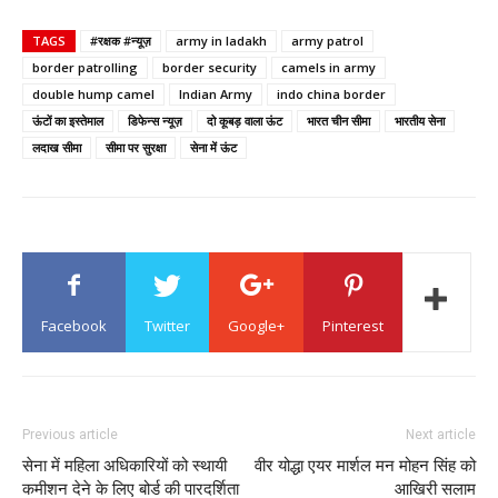
TAGS
#रक्षक #न्यूज़
army in ladakh
army patrol
border patrolling
border security
camels in army
double hump camel
Indian Army
indo china border
ऊंटों का इस्तेमाल
डिफेन्स न्यूज़
दो कूबड़ वाला ऊंट
भारत चीन सीमा
भारतीय सेना
लदाख सीमा
सीमा पर सुरक्षा
सेना में ऊंट
Facebook
Twitter
Google+
Pinterest
Previous article
Next article
सेना में महिला अधिकारियों को स्थायी
वीर योद्धा एयर मार्शल मन मोहन सिंह को
कमीशन देने के लिए बोर्ड की पारदर्शिता
आखिरी सलाम