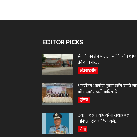
EDITOR PICKS
सेना के कॉलेज में लड़कियों के यौन शोष
की खौफनाक...
अंतर्राष्ट्रीय
आईपीएस आलोक कुमार रचित ‘साझे लमह
की महक’ सबकी कविता है
पुलिस
एयर मार्शल संदीप थरेजा सशस्त्र बल
चिकित्सा सेवाओं के अगले...
सेना