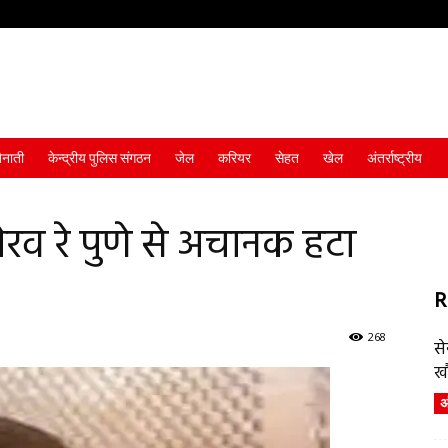
ैनाती
केन्द्रीय पुलिस संगठन
जेल
करियर
सेहत
खेल
अंतर्राष्ट्रीय
ौरव रे पुणे से अचानक हटा
R
268
स
ख
अं