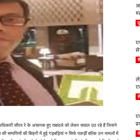
आ
म
प
एय
से
स
ले
एव
स
एय
प
िकारी सौरव रे के अचानक हुए तबादले को लेकर सवाल उठ रहे हैं जिसने
स
सम्पत्तियों की बिक्री में हुई गड़बड़ियां न सिर्फ पकड़ीं बल्कि उन मामलों में