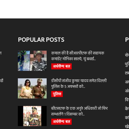
POPULAR POSTS
P
ण
कमाल की है सीआरपीएफ की सहायक
से
कमांडेंट मोनिका साल्वे, यूं बचाई...
पु
अर्धसैन्य बल
तब
ों
डीसीपी संजीव कुमार यादव समेत दिल्ली
अर
पुलिस के 5 अफसरों को...
अंत
पुलिस
वि
बीएसएफ के एक अनूठे अधिकारी जो फिर
के
सम्भालेंगे 1 दिसम्बर को...
क
अर्धसैन्य बल
ख