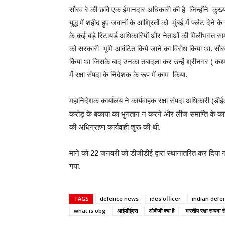
सौरव रे की छवि एक ईमानदार अधिकारी की है जिन्होंने कुख
युद्ध में शहीद हुए जवानों के आश्रितों को मुंबई में फ्लैट दे
के कई बड़े रिटायर्ड अधिकारियों और नेताओं की मिलीभगत सामन
को सरकारी भूमि आवंटित किये जाने का विरोध किया था. सौरव 
किया था जिसके बाद उनका तबादला कर उन्हें श्रीनगर ( कश्म
में रक्षा संपदा के निदेशक के रूप में काम किया.
महानिदेशक कार्यालय ने कार्यवाहक रक्षा संपदा अधिकारी (डीई
करोड़ के बकाया का भुगतान न करने और लीज समाप्ति के कारण
की अधिग्रहण कार्यवाही शुरू की थी.
माने को 22 जनवरी को डीजीडीई द्वारा स्थानांतरित कर दिया ग
गया.
TAGS
defence news
ides officer
indian defe
what is obg
आईडीईएस
ओबीजी क्या है
भारतीय रक्षा सम्पदा स