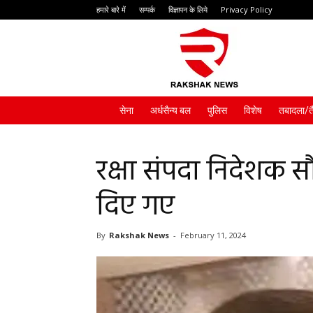
हमारे बारे में
सम्पर्क
विज्ञापन के लिये
Privacy Policy
Rakshak
News
सेना
अर्धसैन्य बल
पुलिस
विशेष
तबादला/त
रक्षा संपदा निदेशक स
दिए गए
By
Rakshak News
-
February 11, 2024