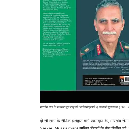
भारतीय सेना के जनरल ज़ूम शाह की आटोबायोग्राफी 'द सरकारी मुसलमान' (Th
दो सौ साल के सैनिक इतिहास वाले खानदान के, भारतीय से
Sarkari Mussalman) आखिर विवादों के बीच रिलीज़ हुई. रिट