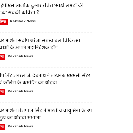
ईपीएस आलोक कुमार रचित ‘साझे लमहों की
हक’ सबकी कविता है
ुलिस
Rakshak News
र मार्शल संदीप थरेजा सशस्त्र बल चिकित्सा
वाओं के अगले महानिदेशक होंगे
ेना
Rakshak News
फ्टिनेंट जनरल जे. देबनाथ ने लखनऊ एएमसी सेंटर
ं कॉलेज के कमांडेंट का ओहदा...
ेना
Rakshak News
र मार्शल तेजपाल सिंह ने भारतीय वायु सेना के उप
्रमुख का ओहदा संभाला
ेना
Rakshak News