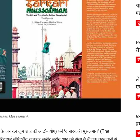
आ
म
प
एय
से
स
ले
एव
स
एय
e Sarkari Mussalman).
प
ना के जनरल ज़ूम शाह की आटोबायोग्राफी ‘द सरकारी मुसलमान’ (The
स
ायर्ड लेफ्टिनेंट जनरल ज़मीर उद्दीन शाह को सेना ने ही एक तरह तभी से