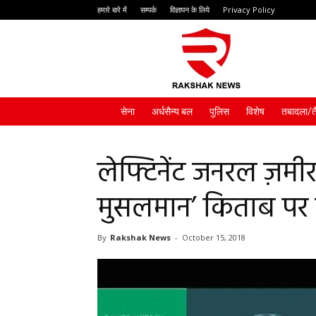
हमारे बारे में
सम्पर्क
विज्ञापन के लिये
Privacy Policy
Rakshak
News
सेना
अर्धसैन्य बल
पुलिस
विशेष
तबादला/त
लेफ्टिनेंट जनरल ज़मीर
मुसलमान’ किताब पर
By
Rakshak News
-
October 15, 2018