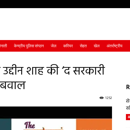
ैनाती
केन्द्रीय पुलिस संगठन
जेल
करियर
सेहत
खेल
अंतर्राष्ट्रीय
 उद्दीन शाह की ‘द सरकारी
 बवाल
R
1252
स
ख
अं