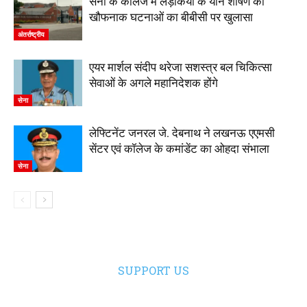
सेना के कॉलेज में लड़कियों के यौन शोषण की
खौफनाक घटनाओं का बीबीसी पर खुलासा
अंतर्राष्ट्रीय
एयर मार्शल संदीप थरेजा सशस्त्र बल चिकित्सा
सेवाओं के अगले महानिदेशक होंगे
सेना
लेफ्टिनेंट जनरल जे. देबनाथ ने लखनऊ एएमसी
सेंटर एवं कॉलेज के कमांडेंट का ओहदा संभाला
सेना
SUPPORT US