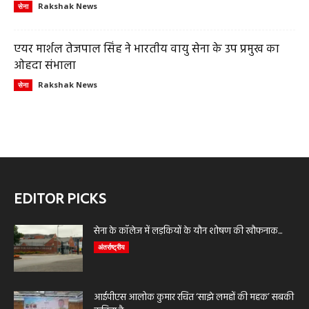
Rakshak News
सेना
एयर मार्शल तेजपाल सिंह ने भारतीय वायु सेना के उप प्रमुख का
ओहदा संभाला
Rakshak News
सेना
EDITOR PICKS
सेना के कॉलेज में लड़कियों के यौन शोषण की खौफनाक...
अंतर्राष्ट्रीय
आईपीएस आलोक कुमार रचित ‘साझे लमहों की महक’ सबकी