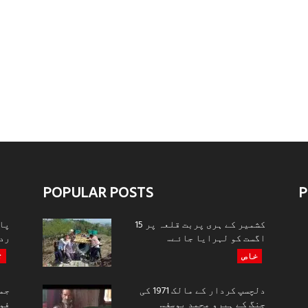
POPULAR POSTS
P
کشمیر کے ہری پربت قلعہ پر 15
پا
اگست کو لہرایا جائے...
ردو
خاص
ت
دلچسپ کردار کے مالک 1971 کی
جنگ کے ہیرو محمد یوسف...
فوج