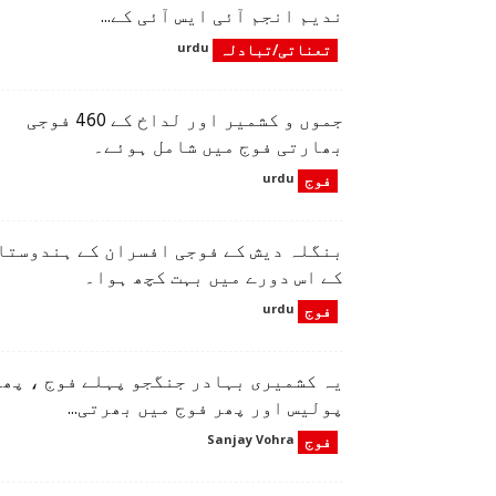
ندیم انجم آئی ایس آئی کے...
تعناتی/تبادلہ
urdu
جموں و کشمیر اور لداخ کے 460 فوجی
بھارتی فوج میں شامل ہوئے۔
فوج
urdu
بنگلہ دیش کے فوجی افسران کے ہندوستا
کے اس دورے میں بہت کچھ ہوا۔
فوج
urdu
یہ کشمیری بہادر جنگجو پہلے فوج ، پھر
پولیس اور پھر فوج میں بھرتی...
فوج
Sanjay Vohra