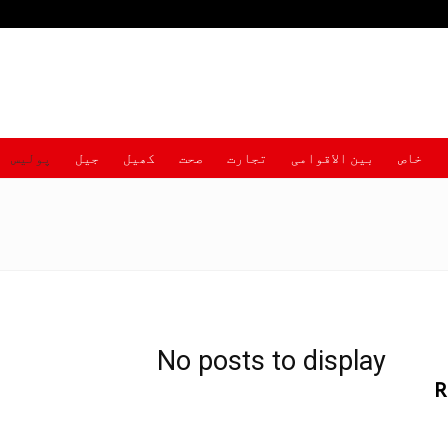
خاص
بین الاقوامی
تجارت
صحت
کھیل
جیل
پولیس
No posts to display
R