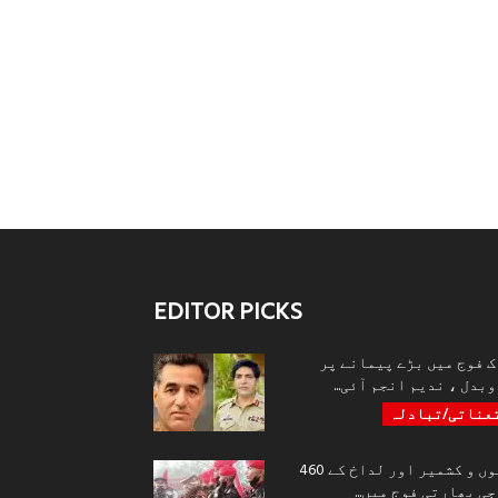
EDITOR PICKS
ک فوج میں بڑے پیمانے پر
بدل ، ندیم انجم آئی...
عناتی/تبادلہ
جموں و کشمیر اور لداخ کے 460
ی بھارتی فوج میں...