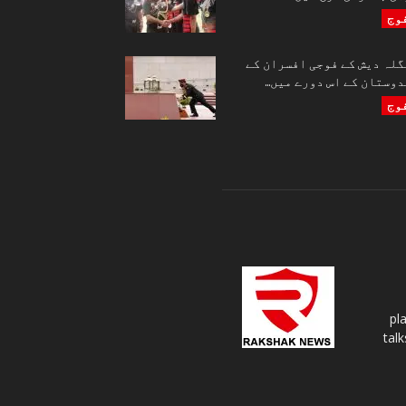
وج
گلہ دیش کے فوجی افسران کے
وستان کے اس دورے میں...
وج
pl
tal