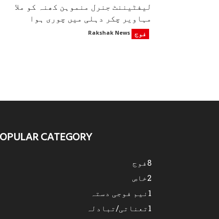
لیفٹیننٹ جنرل منموہن کھنہ کو ملا
مہاویر چکر دہلی میں چوری ہوا
فوج
Rakshak News
OPULAR CATEGORY
8
فوج
2
خاص
1
نیم فوجی دستہ
1
تعناتی/تبادلہ