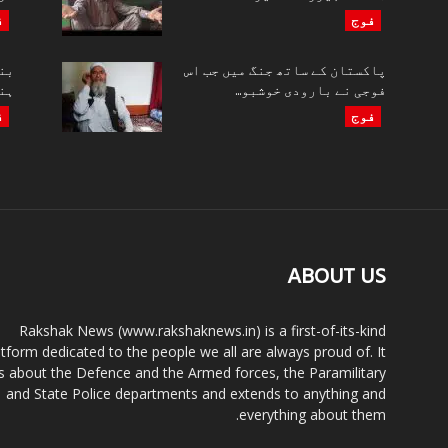
فوج
ف
پاکستان کے ساتھ جنگ میں جب اس
بن
فوجی نے بارودی خوشبو...
ہند
فوج
ف
ABOUT US
Rakshak News (www.rakshaknews.in) is a first-of-its-kind
atform dedicated to the people we all are always proud of. It
ks about the Defence and the Armed forces, the Paramilitary
and State Police departments and extends to anything and
everything about them.