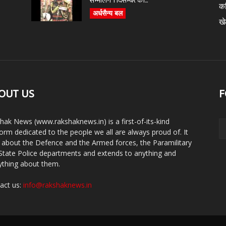
सम्भालेंगे 1 दिसम्बर को...
क
अर्धसैन्य बल
ख
OUT US
F
hak News (www.rakshaknews.in) is a first-of-its-kind
form dedicated to the people we all are always proud of. It
s about the Defence and the Armed forces, the Paramilitary
State Police departments and extends to anything and
ything about them.
act us:
info@rakshaknews.in