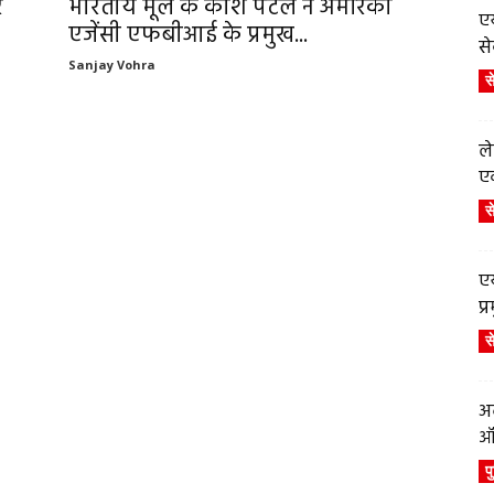
र
भारतीय मूल के काश पटेल ने अमेरिकी
एय
एजेंसी एफबीआई के प्रमुख...
से
Sanjay Vohra
स
ले
एव
स
एय
प
स
अब
ऑर
प