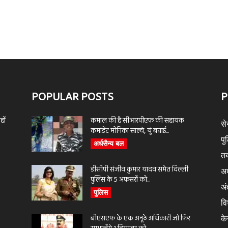
POPULAR POSTS
P
ों
कमाल की है सीआरपीएफ की सहायक
से
कमांडेंट मोनिका साल्वे, यूं बचाई...
पु
अर्धसैन्य बल
तब
डीसीपी संजीव कुमार यादव समेत दिल्ली
अर
पुलिस के 5 अफसरों को...
अंत
पुलिस
वि
बीएसएफ के एक अनूठे अधिकारी जो फिर
के