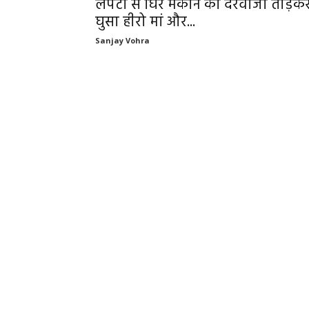
लपटों से घिरे मकान का दरवाजा तोड़क
घुसा हीरो मां और...
Sanjay Vohra