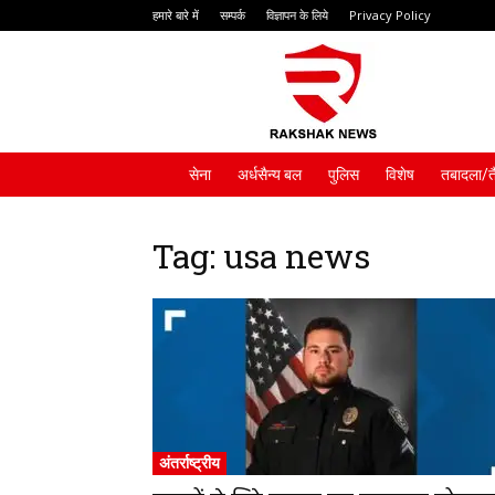
हमारे बारे में
सम्पर्क
विज्ञापन के लिये
Privacy Policy
Rakshak
News
सेना
अर्धसैन्य बल
पुलिस
विशेष
तबादला/त
Tag: usa news
अंतर्राष्ट्रीय