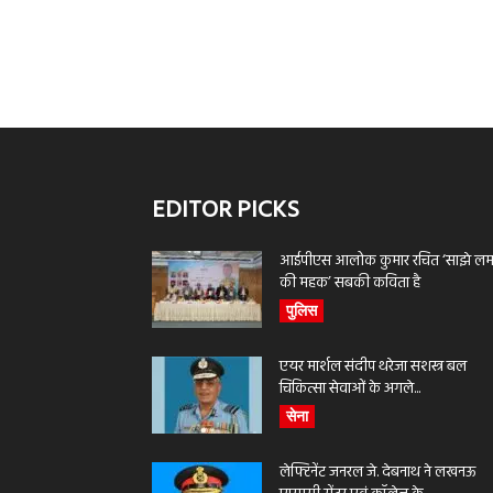
EDITOR PICKS
आईपीएस आलोक कुमार रचित ‘साझे लमह
की महक’ सबकी कविता है
पुलिस
एयर मार्शल संदीप थरेजा सशस्त्र बल
चिकित्सा सेवाओं के अगले...
सेना
लेफ्टिनेंट जनरल जे. देबनाथ ने लखनऊ