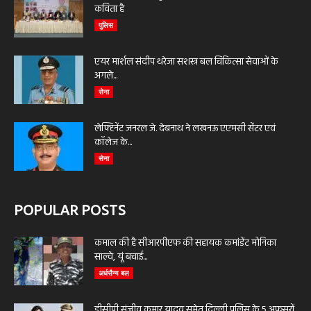
कविता है
पुलिस
एयर मार्शल संदीप थरेजा सशस्त्र बल चिकित्सा सेवाओं के
अगले...
सेना
लेफ्टिनेंट जनरल जे. देबनाथ ने लखनऊ एएमसी सेंटर एवं
कॉलेज के...
सेना
POPULAR POSTS
कमाल की है सीआरपीएफ की सहायक कमांडेंट मोनिका
साल्वे, यूं बचाई...
अर्धसैन्य बल
डीसीपी संजीव कुमार यादव समेत दिल्ली पुलिस के 5 अफसरों