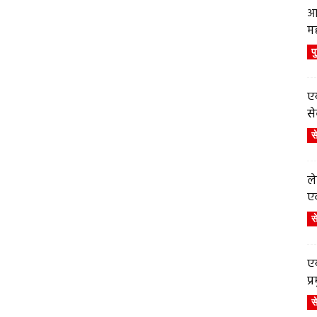
आ
म
प
एय
से
स
ले
एव
स
एय
प
स