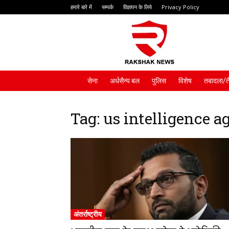
हमारे बारे में
सम्पर्क
विज्ञापन के लिये
Privacy Policy
Rakshak
News
सेना
अर्धसैन्य बल
पुलिस
विशेष
तबादला/त
Tag: us intelligence a
अंतर्राष्ट्रीय