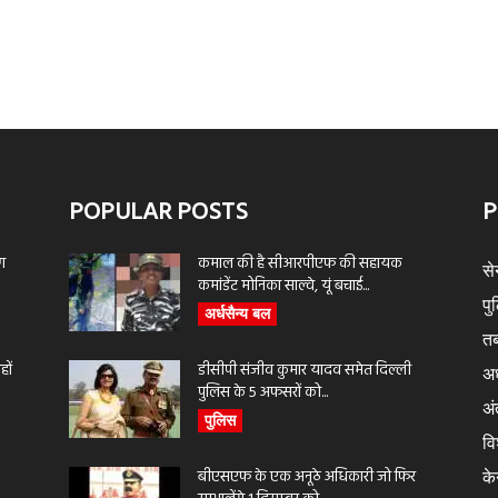
POPULAR POSTS
P
ण
कमाल की है सीआरपीएफ की सहायक
से
कमांडेंट मोनिका साल्वे, यूं बचाई...
पु
अर्धसैन्य बल
तब
ों
डीसीपी संजीव कुमार यादव समेत दिल्ली
अर
पुलिस के 5 अफसरों को...
अंत
पुलिस
वि
बीएसएफ के एक अनूठे अधिकारी जो फिर
के