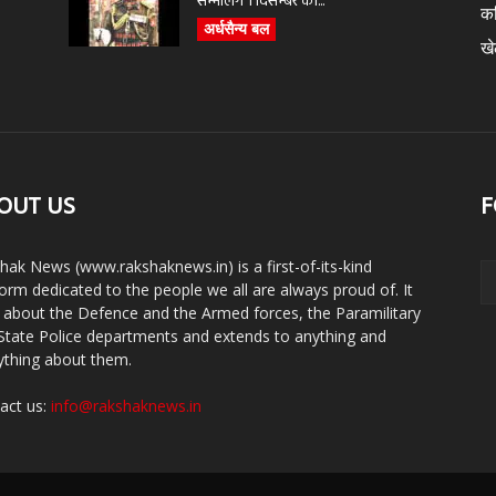
सम्भालेंगे 1 दिसम्बर को...
क
अर्धसैन्य बल
ख
OUT US
F
hak News (www.rakshaknews.in) is a first-of-its-kind
form dedicated to the people we all are always proud of. It
s about the Defence and the Armed forces, the Paramilitary
State Police departments and extends to anything and
ything about them.
act us:
info@rakshaknews.in