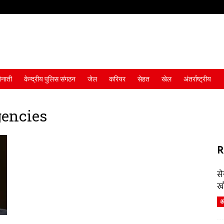
ैनाती
केन्द्रीय पुलिस संगठन
जेल
करियर
सेहत
खेल
अंतर्राष्ट्रीय
gencies
R
स
ख
अं