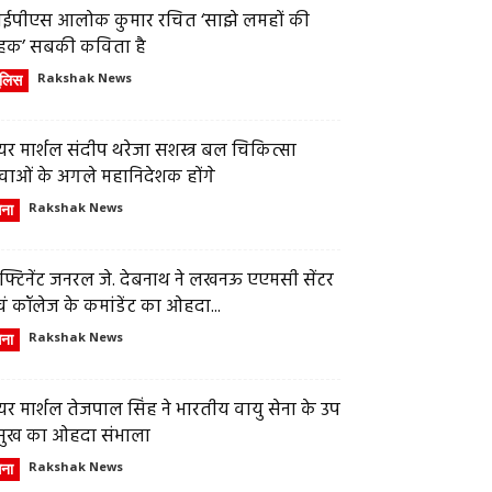
ईपीएस आलोक कुमार रचित ‘साझे लमहों की
हक’ सबकी कविता है
ुलिस
Rakshak News
र मार्शल संदीप थरेजा सशस्त्र बल चिकित्सा
वाओं के अगले महानिदेशक होंगे
ेना
Rakshak News
फ्टिनेंट जनरल जे. देबनाथ ने लखनऊ एएमसी सेंटर
ं कॉलेज के कमांडेंट का ओहदा...
ेना
Rakshak News
र मार्शल तेजपाल सिंह ने भारतीय वायु सेना के उप
्रमुख का ओहदा संभाला
ेना
Rakshak News