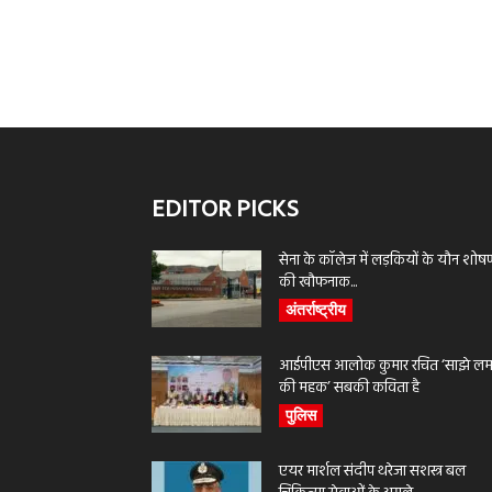
EDITOR PICKS
सेना के कॉलेज में लड़कियों के यौन शोष
की खौफनाक...
अंतर्राष्ट्रीय
आईपीएस आलोक कुमार रचित ‘साझे लमह
की महक’ सबकी कविता है
पुलिस
एयर मार्शल संदीप थरेजा सशस्त्र बल