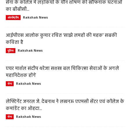
सेना के कॉलेज में लड़कियों के यौन शोषण की खौफनाक घटनाओं
का बीबीसी...
Rakshak News
अंतर्राष्ट्रीय
आईपीएस आलोक कुमार रचित ‘साझे लमहों की महक’ सबकी
कविता है
Rakshak News
पुलिस
एयर मार्शल संदीप थरेजा सशस्त्र बल चिकित्सा सेवाओं के अगले
महानिदेशक होंगे
Rakshak News
सेना
लेफ्टिनेंट जनरल जे. देबनाथ ने लखनऊ एएमसी सेंटर एवं कॉलेज के
कमांडेंट का ओहदा...
Rakshak News
सेना