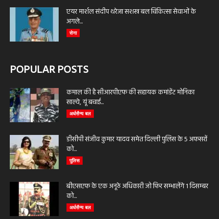
एयर मार्शल संदीप थरेजा सशस्त्र बल चिकित्सा सेवाओं के
अगले...
सेना
POPULAR POSTS
कमाल की है सीआरपीएफ की सहायक कमांडेंट मोनिका
साल्वे, यूं बचाई...
अर्धसैन्य बल
डीसीपी संजीव कुमार यादव समेत दिल्ली पुलिस के 5 अफसरों
को...
पुलिस
बीएसएफ के एक अनूठे अधिकारी जो फिर सम्भालेंगे 1 दिसम्बर
को...
अर्धसैन्य बल