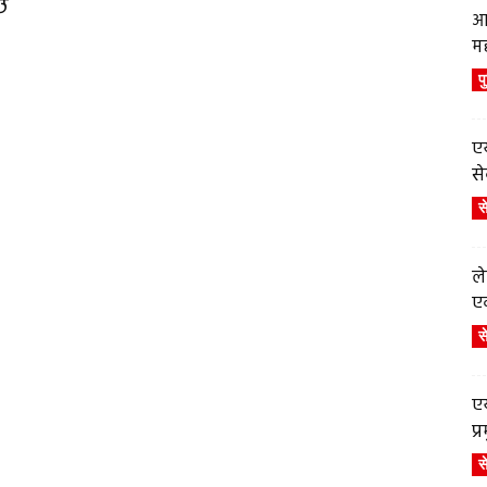
छ
आ
म
प
एय
से
स
ले
एव
स
एय
प
स