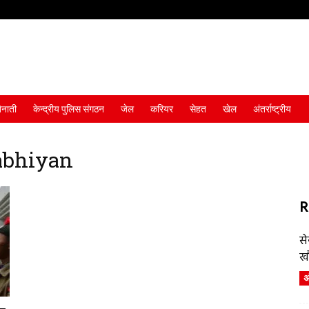
ैनाती
केन्द्रीय पुलिस संगठन
जेल
करियर
सेहत
खेल
अंतर्राष्ट्रीय
abhiyan
R
स
ख
अं