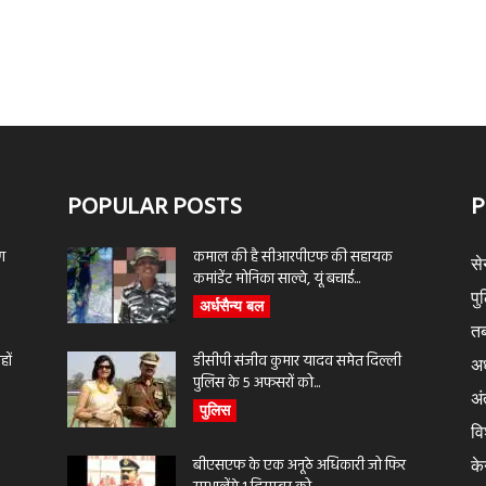
POPULAR POSTS
P
ण
कमाल की है सीआरपीएफ की सहायक
से
कमांडेंट मोनिका साल्वे, यूं बचाई...
पु
अर्धसैन्य बल
तब
ों
डीसीपी संजीव कुमार यादव समेत दिल्ली
अर
पुलिस के 5 अफसरों को...
अंत
पुलिस
वि
बीएसएफ के एक अनूठे अधिकारी जो फिर
के