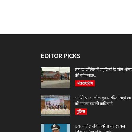
EDITOR PICKS
सेना के कॉलेज में लड़कियों के यौन शोष
की खौफनाक...
अंतर्राष्ट्रीय
आईपीएस आलोक कुमार रचित ‘साझे लमह
की महक’ सबकी कविता है
पुलिस
एयर मार्शल संदीप थरेजा सशस्त्र बल