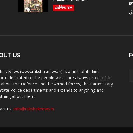
सम्भालेंगे 1 दिसम्बर को...
क
अर्धसैन्य बल
ख
OUT US
F
hak News (www.rakshaknews.in) is a first-of-its-kind
form dedicated to the people we all are always proud of. It
s about the Defence and the Armed forces, the Paramilitary
State Police departments and extends to anything and
ything about them.
act us:
info@rakshaknews.in