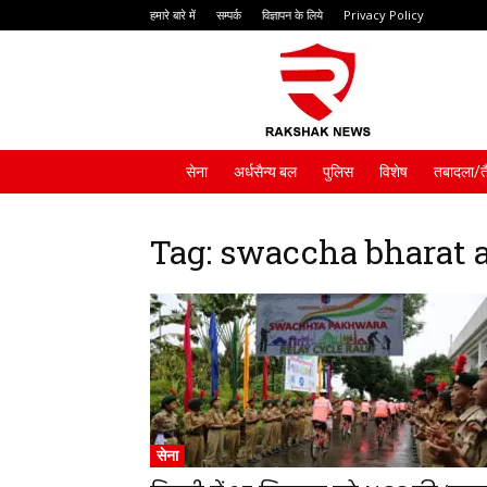
हमारे बारे में
सम्पर्क
विज्ञापन के लिये
Privacy Policy
Rakshak
News
सेना
अर्धसैन्य बल
पुलिस
विशेष
तबादला/त
Tag: swaccha bharat 
सेना