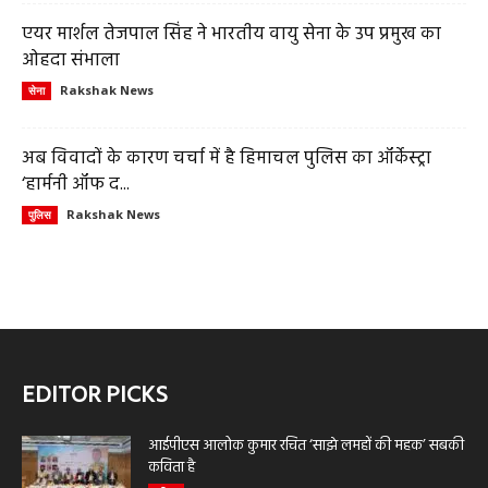
एयर मार्शल तेजपाल सिंह ने भारतीय वायु सेना के उप प्रमुख का
ओहदा संभाला
Rakshak News
सेना
अब विवादों के कारण चर्चा में है हिमाचल पुलिस का ऑर्केस्ट्रा
‘हार्मनी ऑफ द...
Rakshak News
पुलिस
EDITOR PICKS
आईपीएस आलोक कुमार रचित ‘साझे लमहों की महक’ सबकी
कविता है