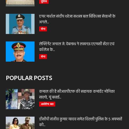
पुलिस
एयर मार्शल संदीप थरेजा सशस्त्र बल चिकित्सा सेवाओं के
अगले...
सेना
लेफ्टिनेंट जनरल जे. देबनाथ ने लखनऊ एएमसी सेंटर एवं
कॉलेज के...
सेना
POPULAR POSTS
कमाल की है सीआरपीएफ की सहायक कमांडेंट मोनिका
साल्वे, यूं बचाई...
अर्धसैन्य बल
डीसीपी संजीव कुमार यादव समेत दिल्ली पुलिस के 5 अफसरों
को...