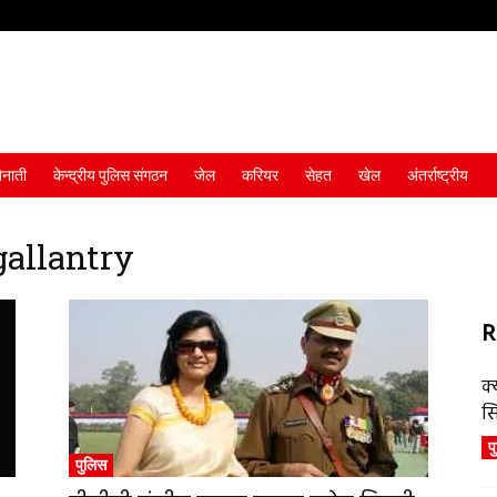
ैनाती
केन्द्रीय पुलिस संगठन
जेल
करियर
सेहत
खेल
अंतर्राष्ट्रीय
gallantry
R
क्
स
प
पुलिस