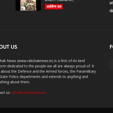
सम्भालेंगे 1 दिसम्बर को...
क
अर्धसैन्य बल
ख
OUT US
F
hak News (www.rakshaknews.in) is a first-of-its-kind
form dedicated to the people we all are always proud of. It
s about the Defence and the Armed forces, the Paramilitary
State Police departments and extends to anything and
ything about them.
act us:
info@rakshaknews.in