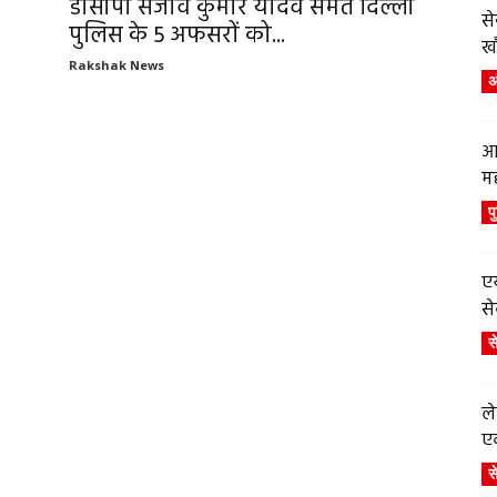
डीसीपी संजीव कुमार यादव समेत दिल्ली
स
पुलिस के 5 अफसरों को...
ख
Rakshak News
अं
आ
म
प
एय
से
स
ले
एव
स