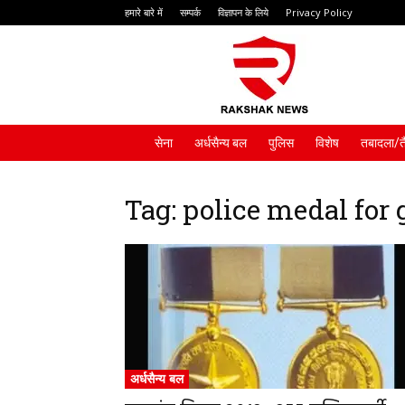
हमारे बारे में
सम्पर्क
विज्ञापन के लिये
Privacy Policy
Rakshak
News
सेना
अर्धसैन्य बल
पुलिस
विशेष
तबादला/त
Tag: police medal for 
अर्धसैन्य बल