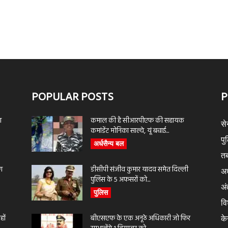
POPULAR POSTS
P
ा
कमाल की है सीआरपीएफ की सहायक
से
कमांडेंट मोनिका साल्वे, यूं बचाई...
पु
अर्धसैन्य बल
तब
ण
डीसीपी संजीव कुमार यादव समेत दिल्ली
अर
पुलिस के 5 अफसरों को...
अंत
पुलिस
वि
ों
बीएसएफ के एक अनूठे अधिकारी जो फिर
के