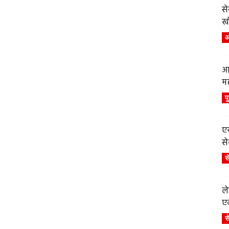
स
ख
अं
आ
म
प
एय
से
स
ले
एव
स