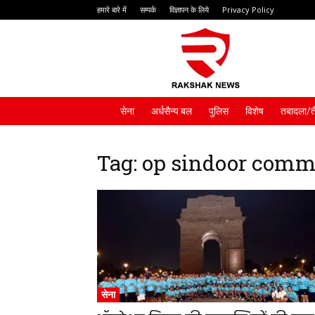
हमारे बारे में
सम्पर्क
विज्ञापन के लिये
Privacy Policy
Rakshak
News
सेना
अर्धसैन्य बल
पुलिस
विशेष
तबादला/त
Tag: op sindoor com
सेना