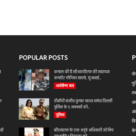
POPULAR POSTS
P
ा
कमाल की है सीआरपीएफ की सहायक
से
कमांडेंट मोनिका साल्वे, यूं बचाई...
पु
अर्धसैन्य बल
तब
ण
डीसीपी संजीव कुमार यादव समेत दिल्ली
अर
पुलिस के 5 अफसरों को...
अंत
पुलिस
वि
ों
बीएसएफ के एक अनूठे अधिकारी जो फिर
के