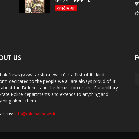
सम्भालेंगे 1 दिसम्बर को...
क
अर्धसैन्य बल
ख
OUT US
F
hak News (www.rakshaknews.in) is a first-of-its-kind
form dedicated to the people we all are always proud of. It
s about the Defence and the Armed forces, the Paramilitary
State Police departments and extends to anything and
ything about them.
act us:
info@rakshaknews.in