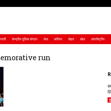
ैनाती
केन्द्रीय पुलिस संगठन
जेल
करियर
सेहत
खेल
अंतर्राष्ट्रीय
memorative run
R
क्
स
प