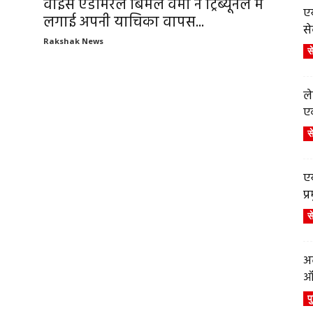
वाइस एडमिरल बिमल वर्मा ने ट्रिब्यूनल में
एय
लगाई अपनी याचिका वापस...
से
Rakshak News
स
ले
एव
स
एय
प
स
अब
ऑर
प