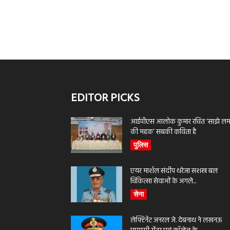
EDITOR PICKS
आईपीएस आलोक कुमार रचित ‘साझे लमह
की महक’ सबकी कविता है
पुलिस
एयर मार्शल संदीप थरेजा सशस्त्र बल
चिकित्सा सेवाओं के अगले...
सेना
लेफ्टिनेंट जनरल जे. देबनाथ ने लखनऊ