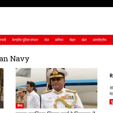
ैनाती
केन्द्रीय पुलिस संगठन
जेल
करियर
सेहत
खेल
अंतर्राष्ट्रीय
ian Navy
R
आ
म
प
सेना