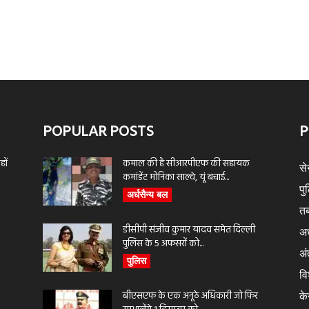
POPULAR POSTS
P
ों
कमाल की है सीआरपीएफ की सहायक
से
कमांडेंट मोनिका साल्वे, यूं बचाई...
पु
अर्धसैन्य बल
तब
डीसीपी संजीव कुमार यादव समेत दिल्ली
अर
पुलिस के 5 अफसरों को...
अंत
पुलिस
वि
बीएसएफ के एक अनूठे अधिकारी जो फिर
के