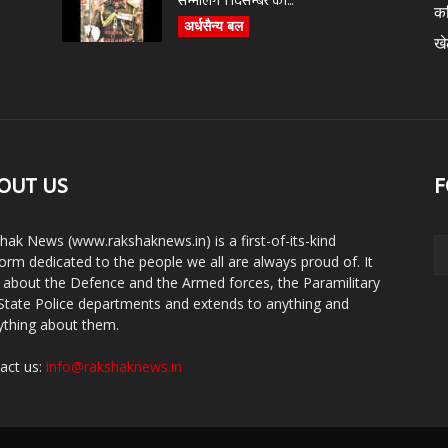
सम्भालेंगे 1 दिसम्बर को...
क
अर्धसैन्य बल
ख
OUT US
F
hak News (www.rakshaknews.in) is a first-of-its-kind
form dedicated to the people we all are always proud of. It
s about the Defence and the Armed forces, the Paramilitary
State Police departments and extends to anything and
ything about them.
act us:
info@rakshaknews.in