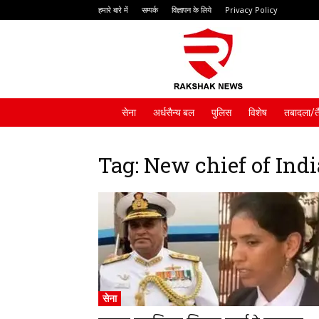
हमारे बारे में
सम्पर्क
विज्ञापन के लिये
Privacy Policy
Rakshak
News
सेना
अर्धसैन्य बल
पुलिस
विशेष
तबादला/त
Tag: New chief of Ind
सेना