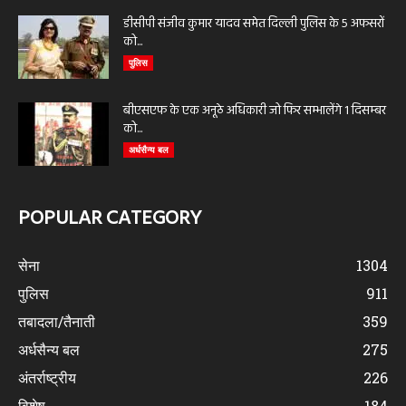
डीसीपी संजीव कुमार यादव समेत दिल्ली पुलिस के 5 अफसरों
को...
पुलिस
बीएसएफ के एक अनूठे अधिकारी जो फिर सम्भालेंगे 1 दिसम्बर
को...
अर्धसैन्य बल
POPULAR CATEGORY
सेना
1304
पुलिस
911
तबादला/तैनाती
359
अर्धसैन्य बल
275
अंतर्राष्ट्रीय
226
विशेष
184