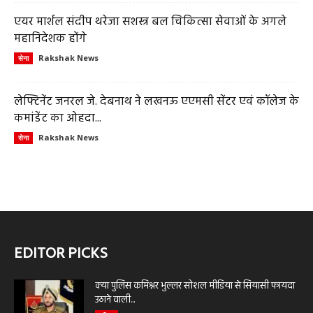
एयर मार्शल संदीप थरेजा सशस्त्र बल चिकित्सा सेवाओं के अगले
महानिदेशक होंगे
Rakshak News
सेना
लेफ्टिनेंट जनरल जे. देबनाथ ने लखनऊ एएमसी सेंटर एवं कॉलेज के
कमांडेंट का ओहदा...
Rakshak News
सेना
EDITOR PICKS
क्या पुलिस कमिश्नर भुल्लर सोशल मीडिया से सियासी फायदा
उठाने वाली...