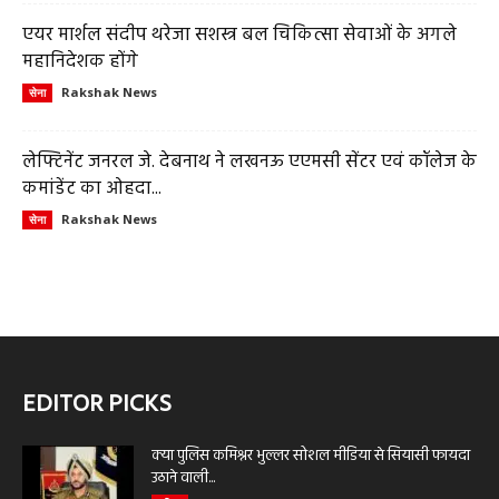
एयर मार्शल संदीप थरेजा सशस्त्र बल चिकित्सा सेवाओं के अगले
महानिदेशक होंगे
Rakshak News
सेना
लेफ्टिनेंट जनरल जे. देबनाथ ने लखनऊ एएमसी सेंटर एवं कॉलेज के
कमांडेंट का ओहदा...
Rakshak News
सेना
EDITOR PICKS
क्या पुलिस कमिश्नर भुल्लर सोशल मीडिया से सियासी फायदा
उठाने वाली...