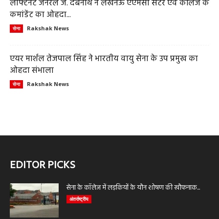
लेफ्टिनेंट जनरल जे. देबनाथ ने लखनऊ एएमसी सेंटर एवं कॉलेज के
कमांडेंट का ओहदा...
Rakshak News
सेना
एयर मार्शल तेजपाल सिंह ने भारतीय वायु सेना के उप प्रमुख का
ओहदा संभाला
Rakshak News
सेना
EDITOR PICKS
सेना के कॉलेज में लड़कियों के यौन शोषण की खौफनाक...
अंतर्राष्ट्रीय