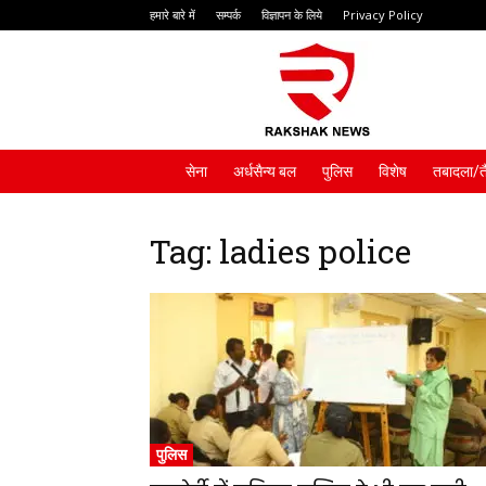
हमारे बारे में
सम्पर्क
विज्ञापन के लिये
Privacy Policy
Rakshak
News
सेना
अर्धसैन्य बल
पुलिस
विशेष
तबादला/त
Tag: ladies police
पुलिस