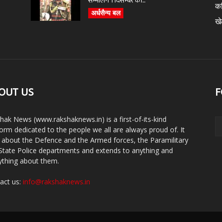
सम्भालेंगे 1 दिसम्बर को...
क
अर्धसैन्य बल
ख
OUT US
F
hak News (www.rakshaknews.in) is a first-of-its-kind
form dedicated to the people we all are always proud of. It
s about the Defence and the Armed forces, the Paramilitary
State Police departments and extends to anything and
ything about them.
act us:
info@rakshaknews.in