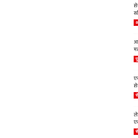
स
ख
अं
आ
म
प
एय
से
स
ले
एव
स