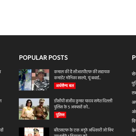
POPULAR POSTS
P
ा
कमाल की है सीआरपीएफ की सहायक
से
कमांडेंट मोनिका साल्वे, यूं बचाई...
पु
अर्धसैन्य बल
तब
ण
डीसीपी संजीव कुमार यादव समेत दिल्ली
अर
पुलिस के 5 अफसरों को...
अंत
पुलिस
वि
ों
बीएसएफ के एक अनूठे अधिकारी जो फिर
के