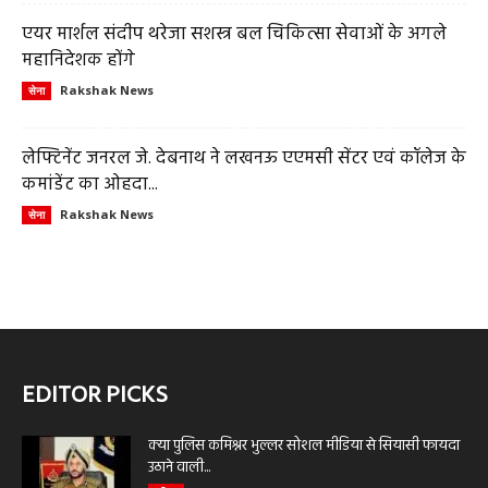
एयर मार्शल संदीप थरेजा सशस्त्र बल चिकित्सा सेवाओं के अगले
महानिदेशक होंगे
Rakshak News
सेना
लेफ्टिनेंट जनरल जे. देबनाथ ने लखनऊ एएमसी सेंटर एवं कॉलेज के
कमांडेंट का ओहदा...
Rakshak News
सेना
EDITOR PICKS
क्या पुलिस कमिश्नर भुल्लर सोशल मीडिया से सियासी फायदा
उठाने वाली...