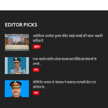
EDITOR PICKS
आईपीएस आलोक कुमार रचित ‘साझे लमहों की महक’ सबकी
कविता है
पुलिस
एयर मार्शल संदीप थरेजा सशस्त्र बल चिकित्सा सेवाओं के
अगले...
सेना
लेफ्टिनेंट जनरल जे. देबनाथ ने लखनऊ एएमसी सेंटर एवं
कॉलेज के...
सेना