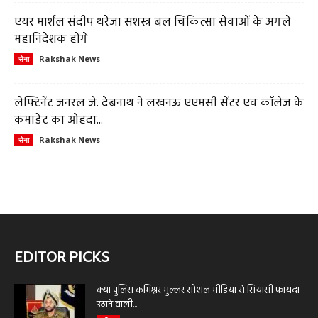
एयर मार्शल संदीप थरेजा सशस्त्र बल चिकित्सा सेवाओं के अगले
महानिदेशक होंगे
Rakshak News
सेना
लेफ्टिनेंट जनरल जे. देबनाथ ने लखनऊ एएमसी सेंटर एवं कॉलेज के
कमांडेंट का ओहदा...
Rakshak News
सेना
EDITOR PICKS
क्या पुलिस कमिश्नर भुल्लर सोशल मीडिया से सियासी फायदा
उठाने वाली...