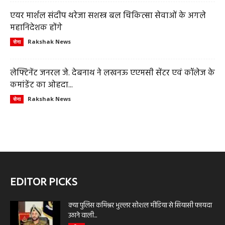
एयर मार्शल संदीप थरेजा सशस्त्र बल चिकित्सा सेवाओं के अगले
महानिदेशक होंगे
Rakshak News
सेना
लेफ्टिनेंट जनरल जे. देबनाथ ने लखनऊ एएमसी सेंटर एवं कॉलेज के
कमांडेंट का ओहदा...
Rakshak News
सेना
EDITOR PICKS
क्या पुलिस कमिश्नर भुल्लर सोशल मीडिया से सियासी फायदा
उठाने वाली...